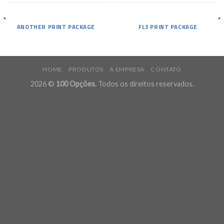
ANOTHER PRINT PACKAGE
FL3 PRINT PACKAGE
HOME
PRODUTOS
A EMPRESA
CONTATO
2026 ©
100 Opções.
Todos os direitos reservados.