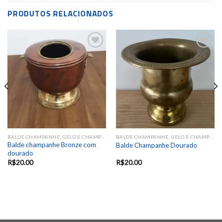
PRODUTOS RELACIONADOS
Add to
Add to
wishlist
wishlist
BALDE CHAMPANHE, GELO E CHAMPANHEIRA
BALDE CHAMPANHE, GELO E CHAMPANHEIRA
Balde champanhe Bronze com
Balde Champanhe Dourado
dourado
R$
20.00
R$
20.00