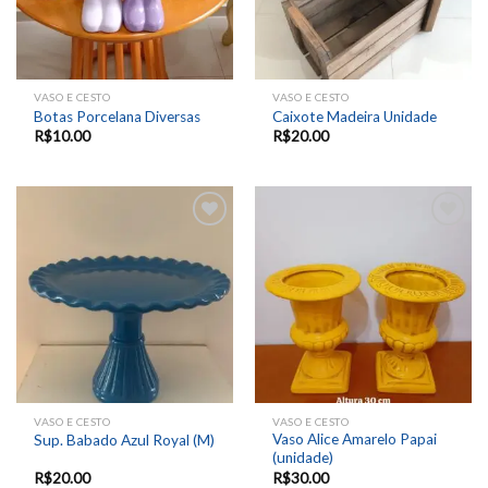
VASO E CESTO
VASO E CESTO
Botas Porcelana Diversas
Caixote Madeira Unidade
R$
10.00
R$
20.00
Add to
Add to
wishlist
wishlist
VASO E CESTO
VASO E CESTO
Vaso Alice Amarelo Papai
Sup. Babado Azul Royal (M)
(unidade)
R$
20.00
R$
30.00