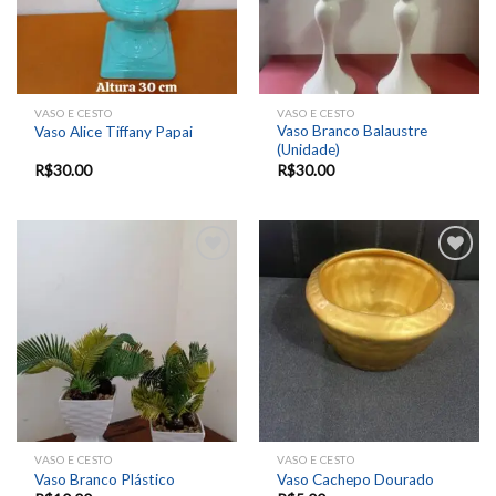
VASO E CESTO
VASO E CESTO
Vaso Branco Balaustre
Vaso Alice Tiffany Papai
(Unidade)
R$
30.00
R$
30.00
Add to
Add to
wishlist
wishlist
VASO E CESTO
VASO E CESTO
Vaso Branco Plástico
Vaso Cachepo Dourado