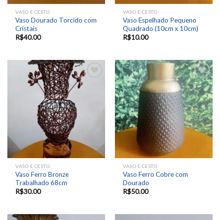
VASO E CESTO
VASO E CESTO
Vaso Dourado Torcido com
Vaso Espelhado Pequeno
Cristais
Quadrado (10cm x 10cm)
R$
40.00
R$
10.00
Add to
Add to
wishlist
wishlist
VASO E CESTO
VASO E CESTO
Vaso Ferro Bronze
Vaso Ferro Cobre com
Trabalhado 68cm
Dourado
R$
30.00
R$
50.00