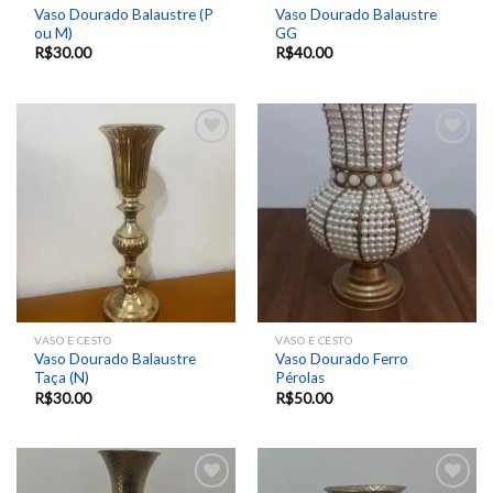
Vaso Dourado Balaustre (P
Vaso Dourado Balaustre
ou M)
GG
R$
30.00
R$
40.00
Add to
Add to
wishlist
wishlist
VASO E CESTO
VASO E CESTO
Vaso Dourado Balaustre
Vaso Dourado Ferro
Taça (N)
Pérolas
R$
30.00
R$
50.00