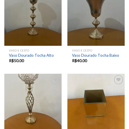
Add to
Add to
wishlist
wishlist
VASO E CESTO
VASO E CESTO
Vaso Dourado Tocha Alto
Vaso Dourado Tocha Baixo
R$
50.00
R$
40.00
Add to
Add to
wishlist
wishlist