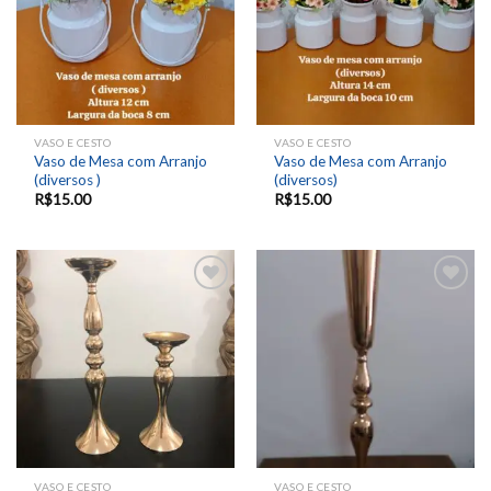
VASO E CESTO
VASO E CESTO
Vaso de Mesa com Arranjo
Vaso de Mesa com Arranjo
(diversos )
(diversos)
R$
15.00
R$
15.00
Add to
Add to
wishlist
wishlist
VASO E CESTO
VASO E CESTO