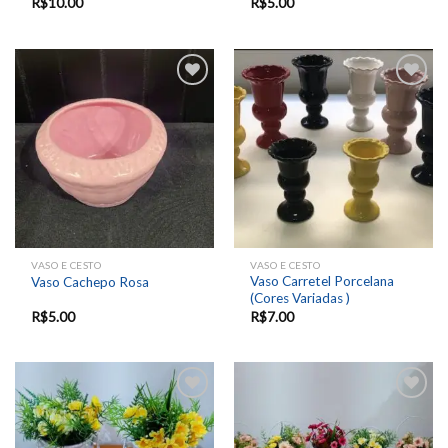
R$
10.00
R$
5.00
Add to
Add to
wishlist
wishlist
VASO E CESTO
VASO E CESTO
Vaso Carretel Porcelana
Vaso Cachepo Rosa
(Cores Variadas )
R$
5.00
R$
7.00
Add to
Add to
wishlist
wishlist