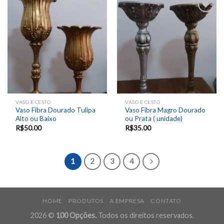
Add to
Add to
wishlist
wishlist
VASO E CESTO
VASO E CESTO
Vaso Fibra Dourado Tulipa
Vaso Fibra Magro Dourado
Alto ou Baixo
ou Prata ( unidade)
R$
50.00
R$
35.00
1
2
3
4
HOME
PRODUTOS
A EMPRESA
CONTATO
2026 ©
100 Opções.
Todos os direitos reservados.