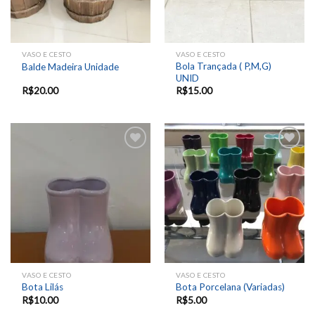
VASO E CESTO
VASO E CESTO
Bola Trançada ( P,M,G)
Balde Madeira Unidade
UNID
R$
20.00
R$
15.00
Add to
Add to
wishlist
wishlist
VASO E CESTO
VASO E CESTO
Bota Lilás
Bota Porcelana (Variadas)
R$
10.00
R$
5.00