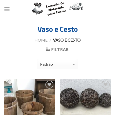
Skip
to
content
Vaso e Cesto
HOME
/
VASO E CESTO
FILTRAR
Add to
Add to
wishlist
wishlist