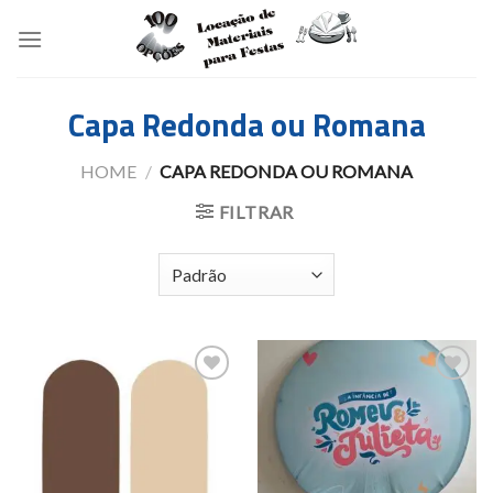
Skip
to
content
Capa Redonda ou Romana
HOME
/
CAPA REDONDA OU ROMANA
FILTRAR
Add to
Add to
wishlist
wishlist