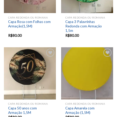
CAPA REDONDA OU ROMANA
CAPA REDONDA OU ROMANA
Capa Rosa com Folhas com
Capa 3 Palavrinhas
Armação(1,5M)
Redonda com Armação
1,5m
R$
80.00
R$
80.00
Add to
Add to
wishlist
wishlist
CAPA REDONDA OU ROMANA
CAPA REDONDA OU ROMANA
Capa 50 anos com
Capa Amarela com
Armação 1,5M
Armação (1,5M)