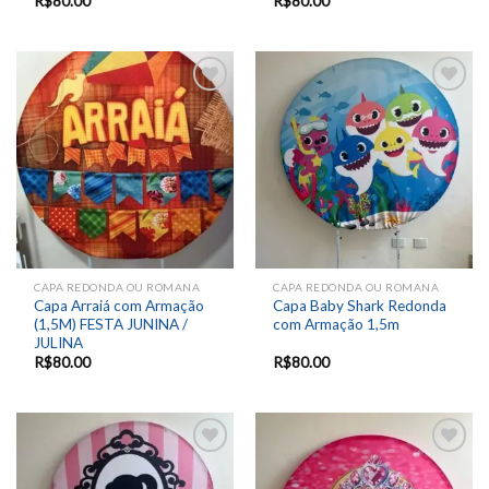
R$
80.00
R$
80.00
Add to
Add to
wishlist
wishlist
CAPA REDONDA OU ROMANA
CAPA REDONDA OU ROMANA
Capa Arraiá com Armação
Capa Baby Shark Redonda
(1,5M) FESTA JUNINA /
com Armação 1,5m
JULINA
R$
80.00
R$
80.00
Add to
Add to
wishlist
wishlist