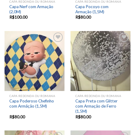
CAPA REDONDA OU ROMANA
CAPA REDONDA OU ROMANA
Capa Nerf com Armação
Capa Pocoyo com
(2,0M)
Armação (1,5M)
R$
100.00
R$
80.00
Add to
Add to
wishlist
wishlist
CAPA REDONDA OU ROMANA
CAPA REDONDA OU ROMANA
Capa Poderoso Chefinho
Capa Preta com Glitter
com Armãção (1,5M)
com Armação de Ferro
(1,5M)
R$
80.00
R$
80.00