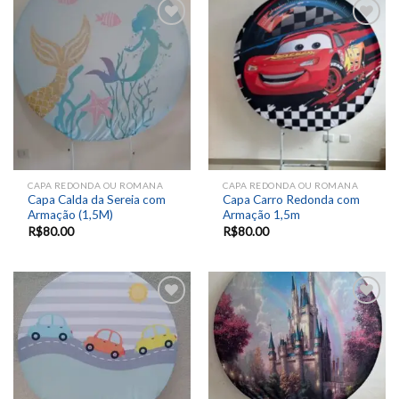
Add to
Add to
wishlist
wishlist
CAPA REDONDA OU ROMANA
CAPA REDONDA OU ROMANA
Capa Calda da Sereia com
Capa Carro Redonda com
Armação (1,5M)
Armação 1,5m
R$
80.00
R$
80.00
Add to
Add to
wishlist
wishlist