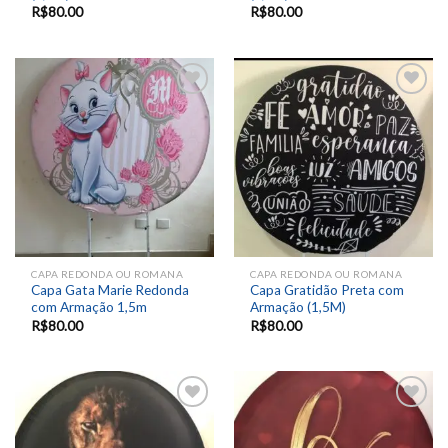
R$
80.00
R$
80.00
Add to
Add to
wishlist
wishlist
CAPA REDONDA OU ROMANA
CAPA REDONDA OU ROMANA
Capa Gata Marie Redonda
Capa Gratidão Preta com
com Armação 1,5m
Armação (1,5M)
R$
80.00
R$
80.00
Add to
Add to
wishlist
wishlist