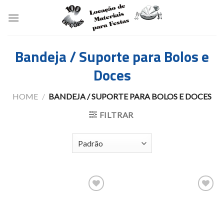
Skip
to
content
Bandeja / Suporte para Bolos e
Doces
HOME
/
BANDEJA / SUPORTE PARA BOLOS E DOCES
FILTRAR
Add to
Add to
wishlist
wishlist