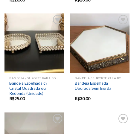
Add to
Add to
wishlist
wishlist
BANDEJA / SUPORTE PARA BOLOS E DOCES
BANDEJA / SUPORTE PARA BOLOS E DOCES
Bandeja Espelhada c\
Bandeja Espelhada
Cristal Quadrada ou
Dourada Sem Borda
Redonda (Unidade)
R$
25.00
R$
30.00
Add to
Add to
wishlist
wishlist