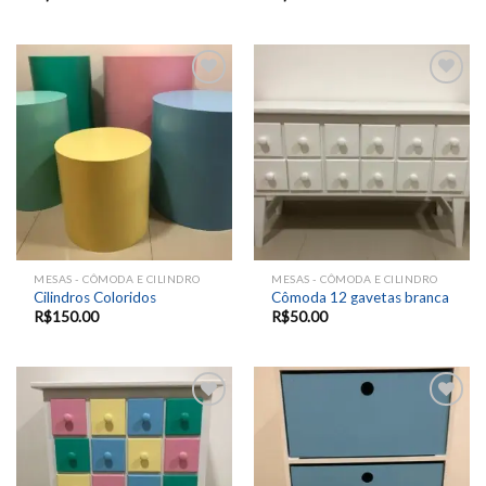
Add to
Add to
wishlist
wishlist
MESAS - CÔMODA E CILINDRO
MESAS - CÔMODA E CILINDRO
Cilindros Coloridos
Cômoda 12 gavetas branca
R$
150.00
R$
50.00
Add to
Add to
wishlist
wishlist