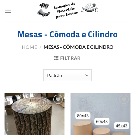
Skip
to
content
Mesas - Cômoda e Cilindro
HOME
/
MESAS - CÔMODA E CILINDRO
FILTRAR
Add to
Add to
wishlist
wishlist