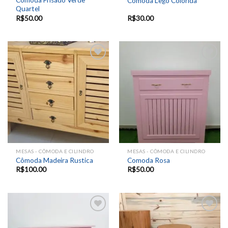
Comoda Frisado Verde
Cômoda Lego Colorida
Quartel
R$
50.00
R$
30.00
Add to
Add to
wishlist
wishlist
MESAS - CÔMODA E CILINDRO
MESAS - CÔMODA E CILINDRO
Cômoda Madeira Rustica
Comoda Rosa
R$
100.00
R$
50.00
Add to
Add to
wishlist
wishlist