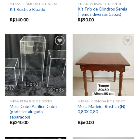
MESAS - CÔMODA E CILINDRO
KIT ANIVERSARIO INFANTIL E EVENTOS SAZONAIS
Kit Trio de Cilindros Sereia
Kit Rústico Ripado
(Temos diversas Capas)
R$
140.00
R$
90.00
Add to
Add to
wishlist
wishlist
MESA PARA BOLO E DOCES
MESAS - CÔMODA E CILINDRO
Mesa Cubo Acrílico Cubo
Mesa Madeira Rustica (N)
(pode ser alugado
0,80X 0,80
separados)
R$
240.00
R$
60.00