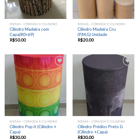
MESAS - CÔMODA E CILINDRO
MESAS - CÔMODA E CILINDRO
Cilindro Madeira com
Cilindro Madeira Cru
Capa(80×69)
(P,M,G) Unidade
R$
50.00
R$
20.00
Add to
Add to
wishlist
wishlist
MESAS - CÔMODA E CILINDRO
MESAS - CÔMODA E CILINDRO
Cilindro Pop it (Cilindro +
Cilindro Prédios Preto G
Capa)
(Cilindro +Capa)
R$
30.00
R$
30.00