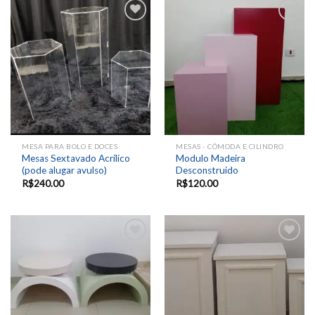
Add to
Add to
wishlist
wishlist
MESA PARA BOLO E DOCES
MESAS - CÔMODA E CILINDRO
Mesas Sextavado Acrílico
Modulo Madeira
(pode alugar avulso)
Desconstruido
R$
240.00
R$
120.00
Add to
Add to
wishlist
wishlist