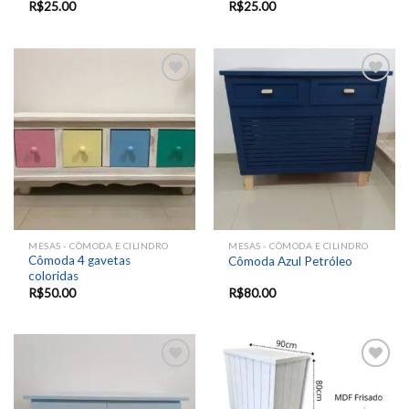
R$
25.00
R$
25.00
Add to
Add to
wishlist
wishlist
MESAS - CÔMODA E CILINDRO
MESAS - CÔMODA E CILINDRO
Cômoda 4 gavetas
Cômoda Azul Petróleo
coloridas
R$
50.00
R$
80.00
Add to
Add to
wishlist
wishlist