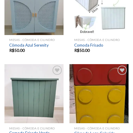
MESAS - CÔMODA E CILINDRO
MESAS - CÔMODA E CILINDRO
Cômoda Azul Serenity
Comoda Frisado
R$
50.00
R$
50.00
Add to
Add to
wishlist
wishlist
MESAS - CÔMODA E CILINDRO
MESAS - CÔMODA E CILINDRO