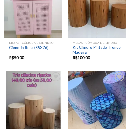
MESAS - CÔMODA E CILINDRO
MESAS - CÔMODA E CILINDRO
Kit Cilindro Pintado Tronco
Cômoda Rosa (85X76)
Madeira
R$
50.00
R$
100.00
Add to
Add to
wishlist
wishlist