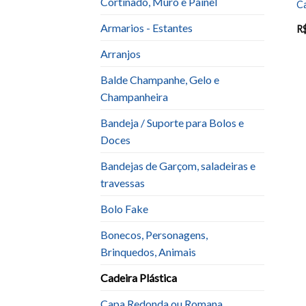
Cortinado, Muro e Painel
Ca
Armarios - Estantes
R
Arranjos
Balde Champanhe, Gelo e
Champanheira
Bandeja / Suporte para Bolos e
Doces
Bandejas de Garçom, saladeiras e
travessas
Bolo Fake
Bonecos, Personagens,
Brinquedos, Animais
Cadeira Plástica
Capa Redonda ou Romana