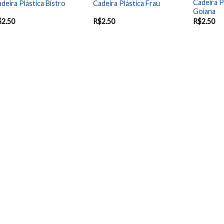
Cadeira P
deira Plástica Bistro
Cadeira Plástica Frau
Goiana
$
2.50
R$
2.50
R$
2.50