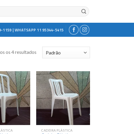
9-1159 | WHATSAPP 11 95344-5415
s os 4 resultados
Add to
Add to
wishlist
wishlist
LÁSTICA
CADEIRA PLÁSTICA