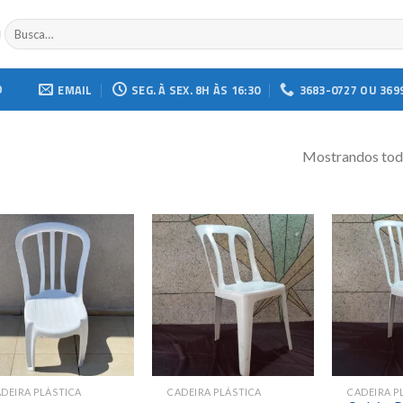
Buscar
por:
O
EMAIL
SEG. À SEX. 8H ÀS 16:30
3683-0727 OU 369
Mostrandos todo
Add to
Add to
wishlist
wishlist
DEIRA PLÁSTICA
CADEIRA PLÁSTICA
CADEIRA P