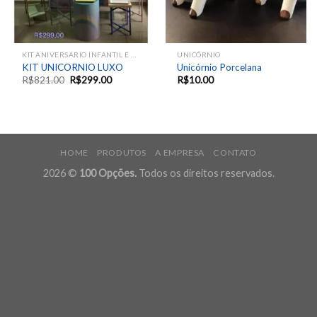
KIT ANIVERSARIO INFANTIL E EVENTOS SAZONAIS
UNICÓRNIO
KIT UNICORNIO LUXO
Unicórnio Porcelana
R$
821.00
R$
299.00
R$
10.00
HOME
PRODUTOS
A EMPRESA
CONTATO
2026 ©
100 Opções.
Todos os direitos reservados.