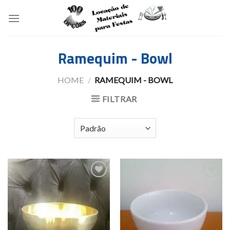
Skip
to
content
Ramequim - Bowl
HOME
/
RAMEQUIM - BOWL
FILTRAR
Add to
Add to
wishlist
wishlist