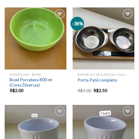
-38%
Add to
Add to
wishlist
wishlist
RAMEQUIM - BOWL
BANDEJAS DE GARÇOM, SALADEIRAS E TRAVESSAS
Bowl Porcelana 800 ml
Porta Patê completo
(Cores Diversas)
R$
2.00
R$
4.00
R$
2.50
Add to
Add to
wishlist
wishlist