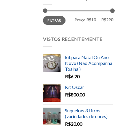
Preço
R$10
—
R$290
FILTRAR
VISTOS RECENTEMENTE
kit para Natal Ou Ano
Novo (Não Acompanha
Toalha )
R$
6.20
Kit Oscar
R$
800.00
Suqueiras 3 Litros
(variedades de cores)
R$
20.00