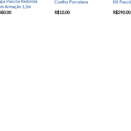
apa Pascóa Redonda
Coelho Porcelana
Kit Pascó
om Armação 1,5m
$
80.00
R$
10.00
R$
290.00