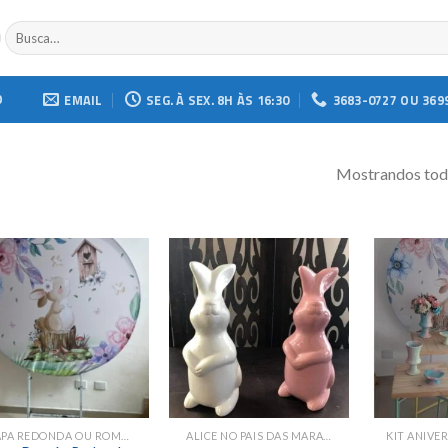
Buscar
por:
O
EMAIL
SEG. À SEX. 8H ÀS 16:30
3683-0727 OU 369
Mostrandos todo
Add to
Add to
wishlist
wishlist
CAPA REDONDA OU ROMANA
ALICE NO PAIS DAS MARAVILHAS