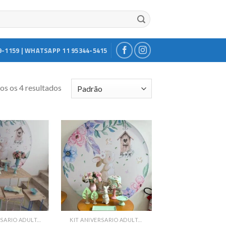
9-1159 | WHATSAPP 11 95344-5415
s os 4 resultados
Add to
Add to
wishlist
wishlist
KIT ANIVERSARIO ADULTO E BODAS
KIT ANIVERSARIO ADULTO E BODAS