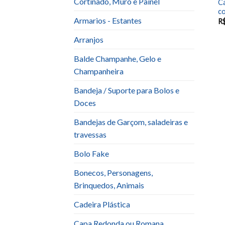
Cortinado, Muro e Painel
C
c
Armarios - Estantes
R
Arranjos
Balde Champanhe, Gelo e
Champanheira
Bandeja / Suporte para Bolos e
Doces
Bandejas de Garçom, saladeiras e
travessas
Bolo Fake
Bonecos, Personagens,
Brinquedos, Animais
Cadeira Plástica
Capa Redonda ou Romana