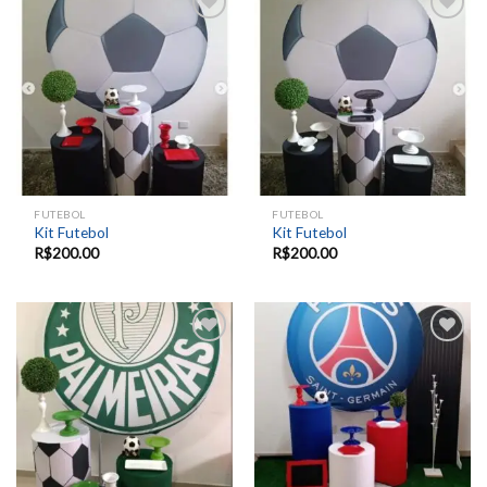
Add to
Add to
wishlist
wishlist
FUTEBOL
FUTEBOL
Kit Futebol
Kit Futebol
R$
200.00
R$
200.00
Add to
Add to
wishlist
wishlist