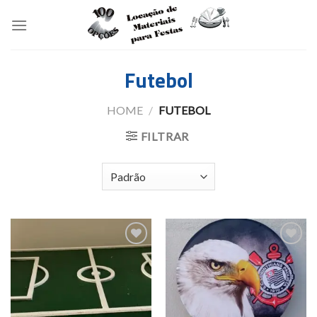
Skip
to
content
Futebol
HOME
/
FUTEBOL
FILTRAR
Add to
Add to
wishlist
wishlist