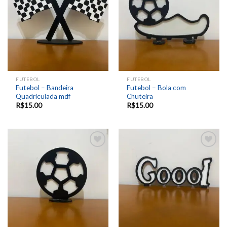
wishlist
wishlist
FUTEBOL
FUTEBOL
Futebol – Bandeira
Futebol – Bola com
Quadriculada mdf
Chuteira
R$
15.00
R$
15.00
Add to
Add to
wishlist
wishlist