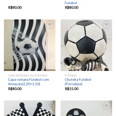
Futebol
R$
80.00
R$
80.00
Add to
Add to
wishlist
wishlist
CAPA REDONDA OU ROMANA
FUTEBOL
Capa romana Futebol com
Chuteira Futebol
Armação(2,20×1,10)
(Porcelana)
R$
80.00
R$
15.00
Add to
Add to