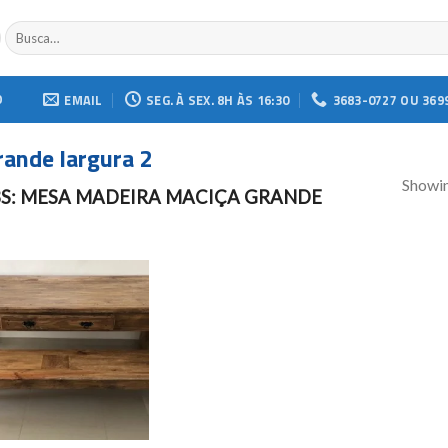
Buscar
por:
O
EMAIL
SEG. À SEX. 8H ÀS 16:30
3683-0727 OU 369
ande largura 2
Showin
S: MESA MADEIRA MACIÇA GRANDE
Add to
wishlist