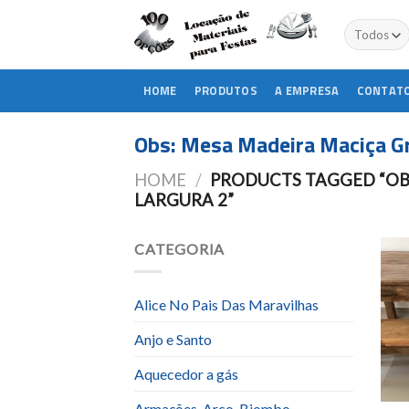
Skip
to
content
HOME
PRODUTOS
A EMPRESA
CONTAT
Obs: Mesa Madeira Maciça Gr
HOME
/
PRODUCTS TAGGED “OB
LARGURA 2”
CATEGORIA
Alice No Pais Das Maravilhas
Anjo e Santo
Aquecedor a gás
Armações, Arco, Biombo,