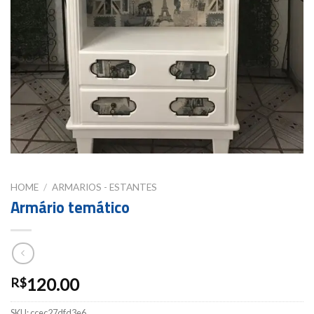
HOME
/
ARMARIOS - ESTANTES
Armário temático
120.00
R$
SKU:
ccec27dfd3e6