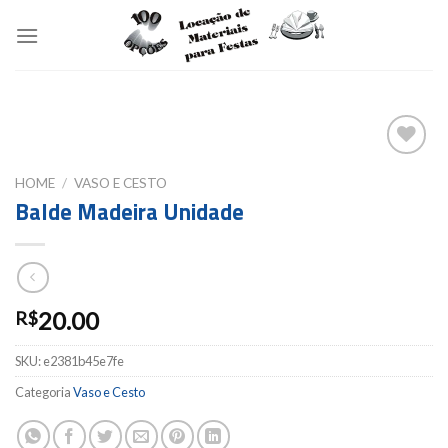
Skip
to
content
Add to
HOME
/
VASO E CESTO
wishlist
Balde Madeira Unidade
20.00
R$
SKU:
e2381b45e7fe
Categoria
Vaso e Cesto