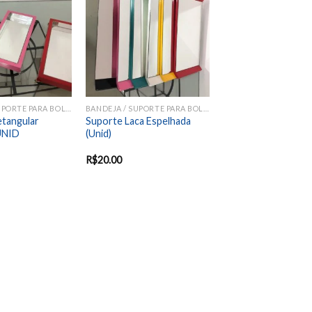
Add to
Add to
wishlist
wishlist
BANDEJA / SUPORTE PARA BOLOS E DOCES
BANDEJA / SUPORTE PARA BOLOS E DOCES
etangular
Suporte Laca Espelhada
UNID
(Unid)
R$
20.00