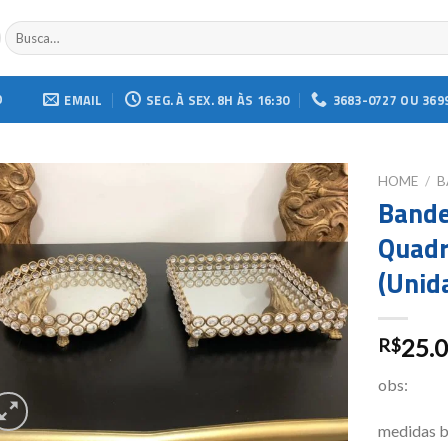
Buscar
por:
O
EMAIL
SEG. À SEX. 8H ÀS 16:30
3683-0727 OU 369
HOME
/
B
Bande
Add to
Quadr
wishlist
(Unid
25.
R$
obs:
medidas b