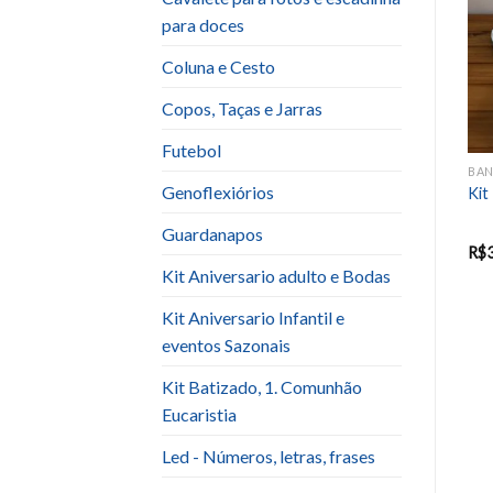
Add to
Add to
para doces
wishlist
wishlist
Coluna e Cesto
Copos, Taças e Jarras
Futebol
BANDEJA / SUPORTE PARA BOLOS E DOCES
BANDEJA / SUPORTE PARA BOLOS E DOCES
BANDEJA / SUPORTE PARA BOLOS E DOCES
Genoflexiórios
Sup. Doce Dourado com
Sup. Prata Cris Com Alça
Kit
Preto Oval ou Redonda
unid
Guardanapos
R$
30.00
R$
30.00
R$
Kit Aniversario adulto e Bodas
Kit Aniversario Infantil e
eventos Sazonais
Kit Batizado, 1. Comunhão
Eucaristia
Led - Números, letras, frases