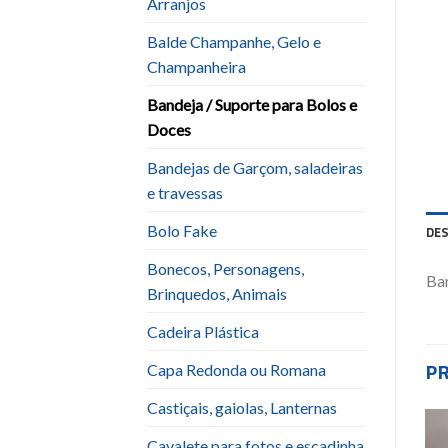
Arranjos
Balde Champanhe, Gelo e
Champanheira
Bandeja / Suporte para Bolos e
Doces
Bandejas de Garçom, saladeiras
e travessas
Bolo Fake
DE
Bonecos, Personagens,
Ban
Brinquedos, Animais
Cadeira Plástica
P
Capa Redonda ou Romana
Castiçais, gaiolas, Lanternas
Cavalete para fotos e escadinha