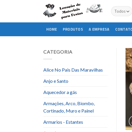
Skip
to
content
HOME
PRODUTOS
A EMPRESA
CONTAT
CATEGORIA
Alice No Pais Das Maravilhas
Anjo e Santo
Aquecedor a gás
Armações, Arco, Biombo,
Cortinado, Muro e Painel
Armarios - Estantes