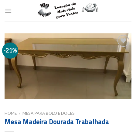
Skip
to
content
-21%
Add to
wishlist
HOME
/
MESA PARA BOLO E DOCES
Mesa Madeira Dourada Trabalhada