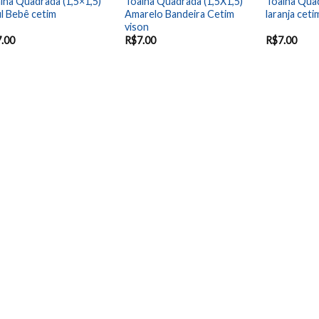
lha Quadrada (1,5×1,5)
Toalha Quadrada (1,5X1,5)
Toalha Quad
l Bebê cetim
Amarelo Bandeira Cetim
laranja ceti
vison
7.00
R$
7.00
R$
7.00