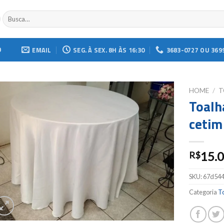
Buscar
por:
O
EMAIL
SEG. À SEX. 8H ÀS 16:30
3683-0727 OU 369
HOME
/
T
Toalh
Add to
cetim
wishlist
15.
R$
SKU:
67d54
Categoria
T