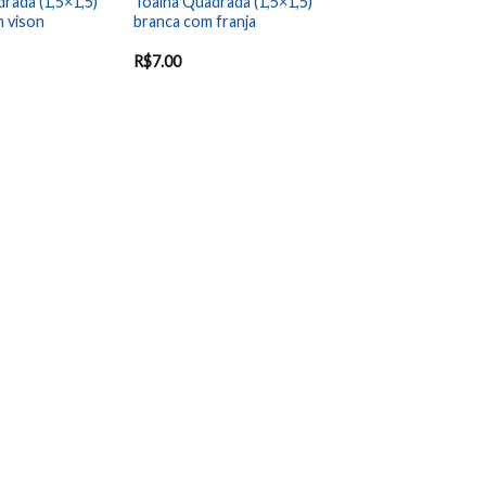
rada (1,5×1,5)
Toalha Quadrada (1,5×1,5)
m vison
branca com franja
R$
7.00