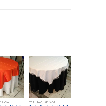
Add to
Add to
wishlist
wishlist
DRADA
TOALHA QUADRADA