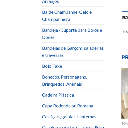
Arranjos
Balde Champanhe, Gelo e
DE
Champanheira
Bandeja / Suporte para Bolos e
To
Doces
Bandejas de Garçom, saladeiras
e travessas
P
Bolo Fake
Bonecos, Personagens,
Brinquedos, Animais
Add to
Add to
wishlist
wishlist
Cadeira Plástica
Capa Redonda ou Romana
Castiçais, gaiolas, Lanternas
TOALHA QUADRADA
TOALHA QUADRADA
TOA
Cavalete para fotos e escadinha