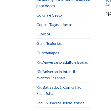
Toalha Quadrada (1,5×1,5)
Toalha Quadrada (1,5×1,5)
Toa
dourada cetim
Laranja com franja
Azu
para doces
R$
7.00
R$
7.00
R$
Coluna e Cesto
Copos, Taças e Jarras
Futebol
Genoflexiórios
Guardanapos
Kit Aniversario adulto e Bodas
Kit Aniversario Infantil e
eventos Sazonais
Kit Batizado, 1. Comunhão
Eucaristia
Led - Números, letras, frases