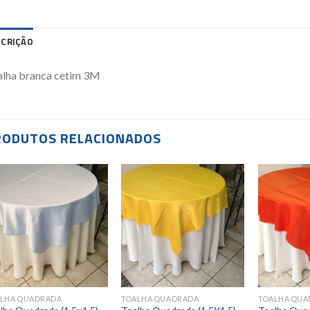
SCRIÇÃO
alha branca cetim 3M
RODUTOS RELACIONADOS
Add to
Add to
wishlist
wishlist
LHA QUADRADA
TOALHA QUADRADA
TOALHA QUA