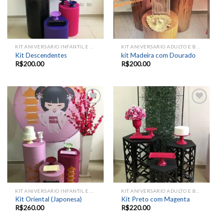
KIT ANIVERSARIO INFANTIL E EVENTOS SAZONAIS
KIT ANIVERSARIO ADULTO E BODAS
Kit Descendentes
kit Madeira com Dourado
R$
200.00
R$
200.00
Add to
Add to
wishlist
wishlist
KIT ANIVERSARIO INFANTIL E EVENTOS SAZONAIS
KIT ANIVERSARIO ADULTO E BODAS
Kit Oriental (Japonesa)
Kit Preto com Magenta
R$
260.00
R$
220.00