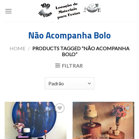
Skip
to
content
Não Acompanha Bolo
HOME
/
PRODUCTS TAGGED “NÃO ACOMPANHA
BOLO”
FILTRAR
Add to
Add to
wishlist
wishlist