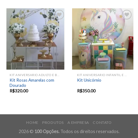
Add to
Add to
wishlist
wishlist
KIT ANIVERSARIO ADULTO E BODAS
KIT ANIVERSARIO INFANTIL E EVENTOS SAZONAIS
Kit Rosas Amarelas com
Kit Unicórnio
Dourado
R$
320.00
R$
350.00
HOME
PRODUTOS
A EMPRESA
CONTATO
2026 ©
100 Opções.
Todos os direitos reservados.