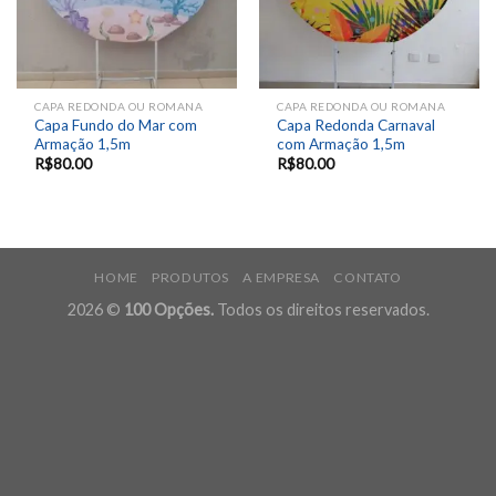
CAPA REDONDA OU ROMANA
CAPA REDONDA OU ROMANA
Capa Fundo do Mar com
Capa Redonda Carnaval
Armação 1,5m
com Armação 1,5m
R$
80.00
R$
80.00
HOME
PRODUTOS
A EMPRESA
CONTATO
2026 ©
100 Opções.
Todos os direitos reservados.