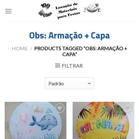
Skip
to
content
Obs: Armação + Capa
HOME
/
PRODUCTS TAGGED “OBS: ARMAÇÃO +
CAPA”
FILTRAR
Add to
Add to
wishlist
wishlist