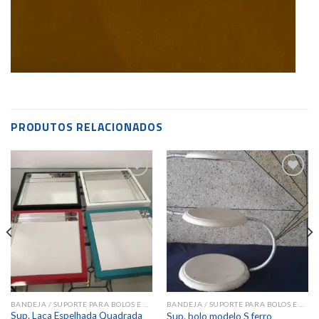
PRODUTOS RELACIONADOS
Add to
Add to
wishlist
wishlist
BANDEJA / SUPORTE PARA BOLOS E DOCES
BANDEJA / SUPORTE PARA BOLOS E DOCES
Sup. Laca Espelhada Quadrada
Sup. bolo modelo S ferro