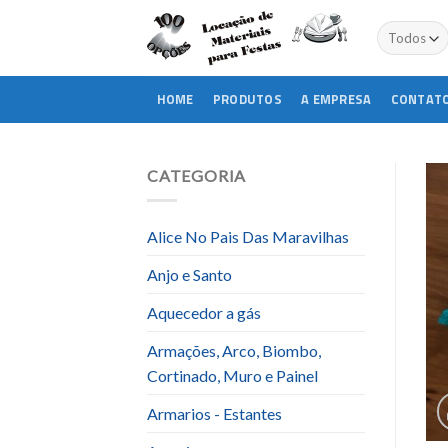
Skip
to
content
HOME
PRODUTOS
A EMPRESA
CONTAT
CATEGORIA
Alice No Pais Das Maravilhas
Anjo e Santo
Aquecedor a gás
Armações, Arco, Biombo,
Cortinado, Muro e Painel
Armarios - Estantes