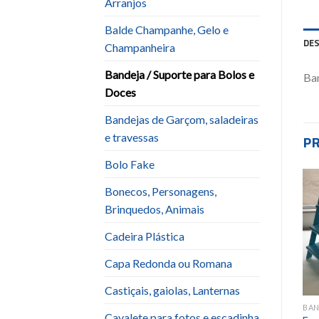
Arranjos
Balde Champanhe, Gelo e
DE
Champanheira
Bandeja / Suporte para Bolos e
Ban
Doces
Bandejas de Garçom, saladeiras
e travessas
P
Bolo Fake
Bonecos, Personagens,
Brinquedos, Animais
Add to
Add to
wishlist
wishlist
Cadeira Plástica
Capa Redonda ou Romana
Castiçais, gaiolas, Lanternas
BANDEJA / SUPORTE PARA BOLOS E DOCES
BANDEJA / SUPORTE PARA BOLOS E DOCES
BANDEJA / SUPORTE PARA BOLOS E DOCES
Cavalete para fotos e escadinha