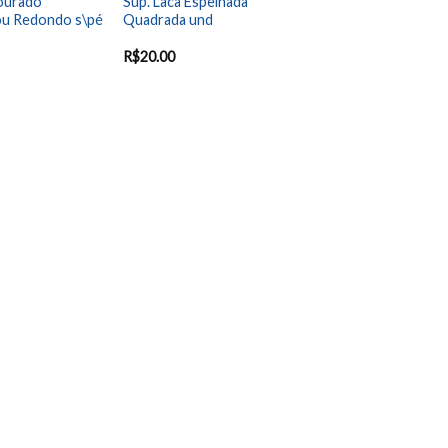
Dourado
Sup. Laca Espelhada
u Redondo s\pé
Quadrada und
R$
20.00