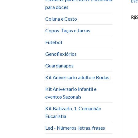
Doceira Porcelana Aberta
Kit Amor Dourado 3 Peças
Es
ou Fechada
para doces
R$
20.00
R$
30.00
R$
Coluna e Cesto
Copos, Taças e Jarras
Futebol
Genoflexiórios
Guardanapos
Kit Aniversario adulto e Bodas
Kit Aniversario Infantil e
eventos Sazonais
Kit Batizado, 1. Comunhão
Eucaristia
Led - Números, letras, frases