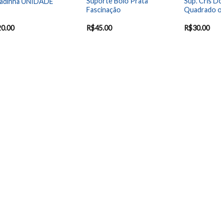
Suporte Bolo Prata
Sup. Cris 
cadinha UNIDADE
Fascinação
Quadrado o
20.00
R$
45.00
R$
30.00