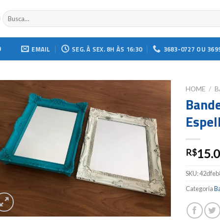
Buscar
por:
O
EMAIL
SEG. À SEX. 8H ÀS 16:30
3683-0727 OU 369
HOME
/
B
Bande
Add to
Espel
wishlist
15.
R$
SKU:
42dfeb
Categoria
Ba