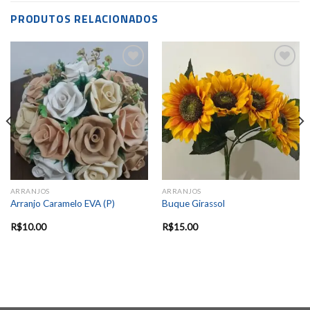
PRODUTOS RELACIONADOS
Add to
Add to
wishlist
wishlist
ARRANJOS
ARRANJOS
Arranjo Caramelo EVA (P)
Buque Girassol
R$
10.00
R$
15.00