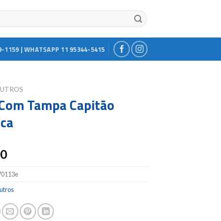
9-1159 | WHATSAPP 11 95344-5415
UTROS
Com Tampa Capitão
ca
00
70113e
utros