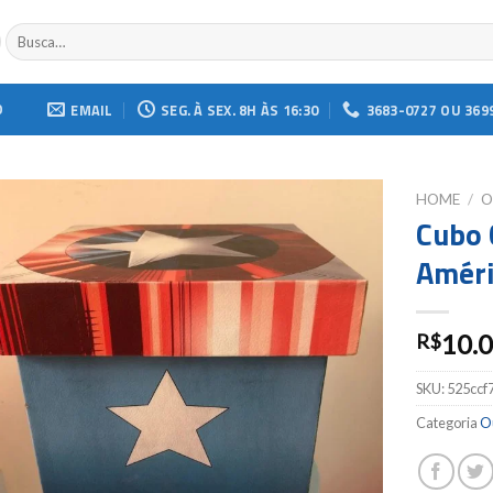
Buscar
por:
O
EMAIL
SEG. À SEX. 8H ÀS 16:30
3683-0727 OU 369
HOME
/
O
Cubo 
Add to
Améri
wishlist
10.
R$
SKU:
525ccf
Categoria
O