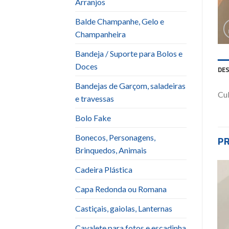
Arranjos
Balde Champanhe, Gelo e
Champanheira
Bandeja / Suporte para Bolos e
Doces
DE
Bandejas de Garçom, saladeiras
Cu
e travessas
Bolo Fake
Bonecos, Personagens,
P
Brinquedos, Animais
Cadeira Plástica
-40%
Capa Redonda ou Romana
Add to
Add to
wishlist
wishlist
Castiçais, gaiolas, Lanternas
Cavalete para fotos e escadinha