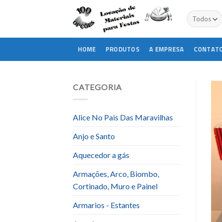
Skip
to
content
HOME
PRODUTOS
A EMPRESA
CONTAT
CATEGORIA
Alice No Pais Das Maravilhas
Anjo e Santo
Aquecedor a gás
Armações, Arco, Biombo,
Cortinado, Muro e Painel
Armarios - Estantes