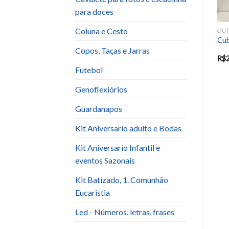
para doces
Coluna e Cesto
OUTROS
OUTROS
OU
Árvore Verde Clara Mdf
Samovar Prata 3L Liso
Cu
Minitable
Copos, Taças e Jarras
R$
60.00
R$
50.00
R$
30.00
R$
Futebol
Genoflexiórios
Guardanapos
Kit Aniversario adulto e Bodas
Kit Aniversario Infantil e
eventos Sazonais
Kit Batizado, 1. Comunhão
Eucaristia
Led - Números, letras, frases