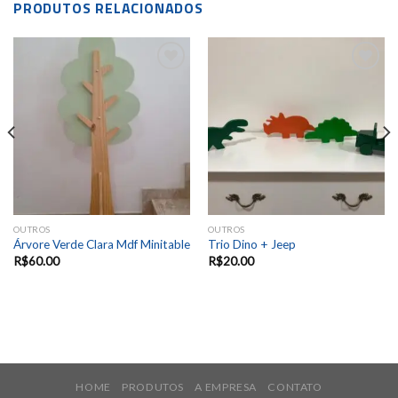
PRODUTOS RELACIONADOS
Add to
Add to
wishlist
wishlist
OUTROS
OUTROS
Árvore Verde Clara Mdf Minitable
Trio Dino + Jeep
R$
60.00
R$
20.00
HOME
PRODUTOS
A EMPRESA
CONTATO