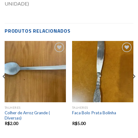
UNIDADE)
PRODUTOS RELACIONADOS
Add to
Add to
wishlist
wishlist
TALHERES
TALHERES
Colher de Arroz Grande (
Faca Bolo Prata Bolinha
Diversas)
R$
2.00
R$
5.00