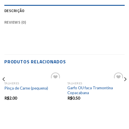
DESCRIÇÃO
REVIEWS (0)
PRODUTOS RELACIONADOS
TALHERES
TALHERES
Add to
Add to
Garfo OU faca Tramontina
Pinça de Carne (pequena)
wishlist
wishlist
Copacabana
R$
2.00
R$
0.50