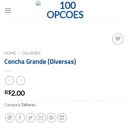
Skip
to
content
Add to
HOME
/
TALHERES
wishlist
Concha Grande (Diversas)
2.00
R$
Categoria
Talheres