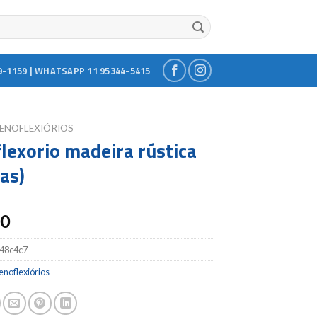
9-1159 | WHATSAPP 11 95344-5415
ENOFLEXIÓRIOS
lexorio madeira rústica
ças)
00
48c4c7
noflexiórios