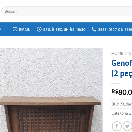
Buscar
por:
O
EMAIL
SEG. À SEX. 8H ÀS 16:30
3683-0727 OU 369
HOME
/
G
Genof
Add to
(2 pe
wishlist
80.
R$
SKU:
9018ac
Categoria
Ge