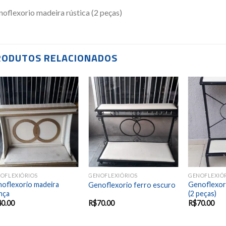
oflexorio madeira rústica (2 peças)
RODUTOS RELACIONADOS
Add to
Add to
wishlist
wishlist
OFLEXIÓRIOS
GENOFLEXIÓRIOS
GENOFLEXIÓ
oflexorio madeira
Genoflexor
Genoflexorio ferro escuro
ança
(2 peças)
40.00
R$
70.00
R$
70.00