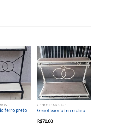
Add to
Add to
wishlist
wishlist
RIOS
GENOFLEXIÓRIOS
io ferro preto
Genoflexorio ferro claro
R$
70.00