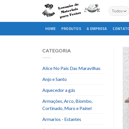
Skip
to
content
HOME
PRODUTOS
A EMPRESA
CONTAT
CATEGORIA
Alice No Pais Das Maravilhas
Anjo e Santo
Aquecedor a gás
Armações, Arco, Biombo,
Cortinado, Muro e Painel
Armarios - Estantes