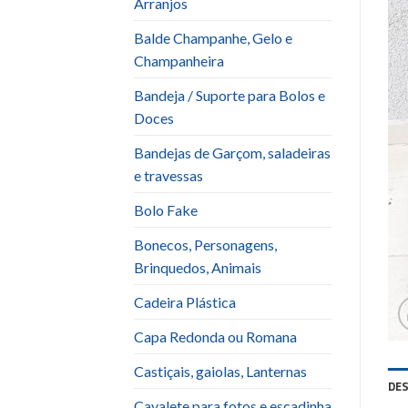
Arranjos
Balde Champanhe, Gelo e
Champanheira
Bandeja / Suporte para Bolos e
Doces
Bandejas de Garçom, saladeiras
e travessas
Bolo Fake
Bonecos, Personagens,
Brinquedos, Animais
Cadeira Plástica
Capa Redonda ou Romana
Castiçais, gaiolas, Lanternas
DE
Cavalete para fotos e escadinha