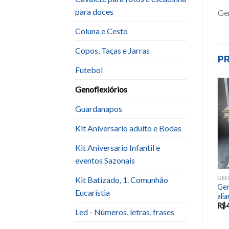
para doces
Gen
Coluna e Cesto
Copos, Taças e Jarras
P
Futebol
Genoflexiórios
GENOFLEXIÓRIOS
Add to
Guardanapos
Genoflexorio com cetim
wishlist
matelasse
Kit Aniversario adulto e Bodas
R$
50.00
Kit Aniversario Infantil e
eventos Sazonais
GEN
Kit Batizado, 1. Comunhão
Gen
Eucaristia
ali
R$
Led - Números, letras, frases