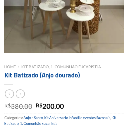
HOME
/
KIT BATIZADO, 1. COMUNHÃO EUCARISTIA
Kit Batizado (Anjo dourado)
380.00
200.00
R$
R$
Categories:
Anjo e Santo
,
Kit Aniversario Infantil e eventos Sazonais
,
Kit
Batizado, 1. Comunhão Eucaristia