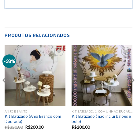
PRODUTOS RELACIONADOS
-38%
Add to
Add to
wishlist
wishlist
ANJO E SANTO
KIT BATIZADO, 1. COMUNHÃO EUCARISTIA
Kit Batizado (Anjo Branco com
Kit Batizado ( não inclui balões e
Dourado)
bolo)
R$
320.00
R$
200.00
R$
200.00