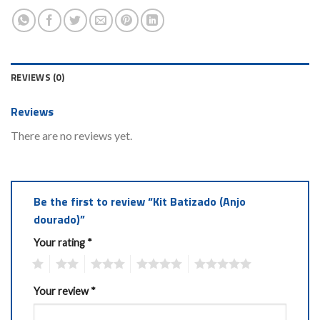
REVIEWS (0)
Reviews
There are no reviews yet.
Be the first to review “Kit Batizado (Anjo
dourado)”
Your rating
*
1
2
3
4
5
Your review
*