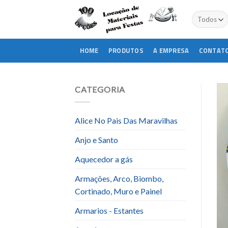
Skip
to
content
HOME
PRODUTOS
A EMPRESA
CONTAT
CATEGORIA
Alice No Pais Das Maravilhas
Anjo e Santo
Aquecedor a gás
Armações, Arco, Biombo,
Cortinado, Muro e Painel
Armarios - Estantes