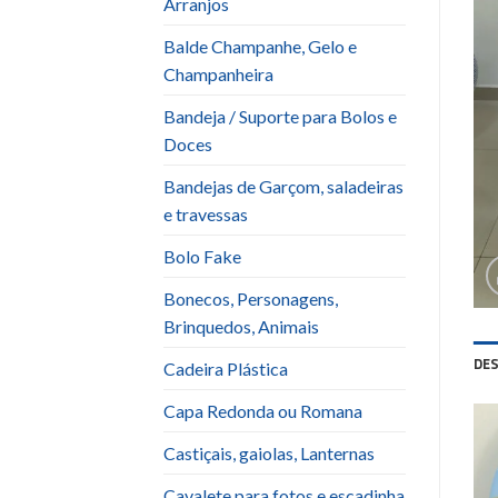
Arranjos
Balde Champanhe, Gelo e
Champanheira
Bandeja / Suporte para Bolos e
Doces
Bandejas de Garçom, saladeiras
e travessas
Bolo Fake
Bonecos, Personagens,
Brinquedos, Animais
DE
Cadeira Plástica
Capa Redonda ou Romana
Castiçais, gaiolas, Lanternas
Cavalete para fotos e escadinha