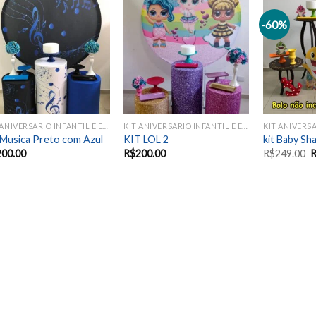
-60%
Add to
Add to
wishlist
wishlist
KIT ANIVERSARIO INFANTIL E EVENTOS SAZONAIS
KIT ANIVERSARIO INFANTIL E EVENTOS SAZONAIS
 Musica Preto com Azul
KIT LOL 2
kit Baby Sh
200.00
R$
200.00
R$
249.00