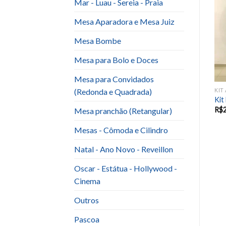
Mar - Luau - Sereia - Praia
Add to
Add to
Mesa Aparadora e Mesa Juiz
wishlist
wishlist
Mesa Bombe
Mesa para Bolo e Doces
Mesa para Convidados
(Redonda e Quadrada)
IT ANIVERSARIO INFANTIL E EVENTOS SAZONAIS
KIT ANIVERSARIO INFANTIL E EVENTOS SAZONAIS
KIT ANIVERSARIO INFANTIL E EVENTOS SAZONAIS
ul
kit 3 Palavras (3)
kit 3 Palavrinhas
Kit
R$
270.00
R$
200.00
R$
Mesa pranchão (Retangular)
Mesas - Cômoda e Cilindro
Natal - Ano Novo - Reveillon
Oscar - Estátua - Hollywood -
Cinema
Outros
Pascoa