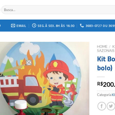
Buscar
por:
O
EMAIL
SEG. À SEX. 8H ÀS 16:30
3683-0727 OU 369
HOME
/
K
SAZONAIS
Kit B
Add to
wishlist
bolo)
200
R$
Categoria
Ki