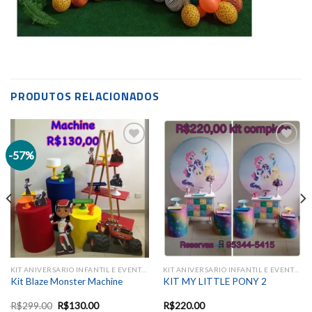
PRODUTOS RELACIONADOS
-57%
Add to
Add to
wishlist
wishlist
KIT ANIVERSARIO INFANTIL E EVENTOS SAZONAIS
KIT ANIVERSARIO INFANTIL E EVENTOS SAZONAIS
Kit Blaze Monster Machine
KIT MY LITTLE PONY 2
R$
299.00
R$
130.00
R$
220.00