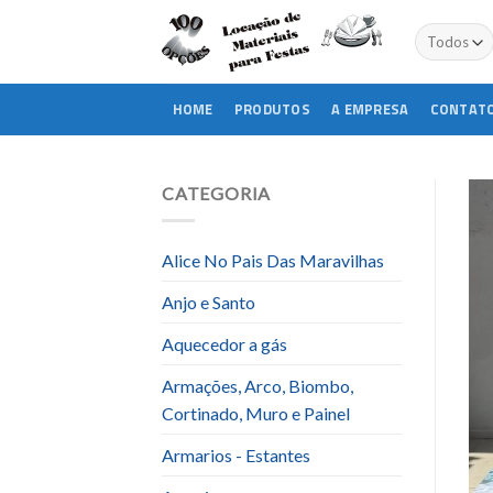
Skip
to
content
HOME
PRODUTOS
A EMPRESA
CONTAT
CATEGORIA
Alice No Pais Das Maravilhas
Anjo e Santo
Aquecedor a gás
Armações, Arco, Biombo,
Cortinado, Muro e Painel
Armarios - Estantes