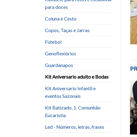
para doces
Coluna e Cesto
Copos, Taças e Jarras
Futebol
Genoflexiórios
Guardanapos
P
Kit Aniversario adulto e Bodas
Kit Aniversario Infantil e
eventos Sazonais
Add to
Add to
wishlist
wishlist
Kit Batizado, 1. Comunhão
Eucaristia
Led - Números, letras, frases