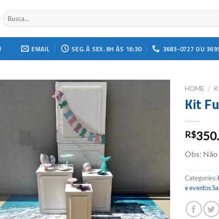
Buscar
por:
O
EMAIL
SEG. À SEX. 8H ÀS 16:30
3683-0727 OU 369
HOME
/
K
Kit F
Add to
wishlist
350
R$
Obs: Não
Categories:
e eventos S