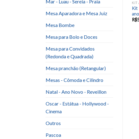
Mar - Luau - Sereia - Praia
LTO E BODAS
KIT ANIVERSARIO ADULTO E BODAS
KIT ANIVERSARIO ADULTO E BODAS
Kit Arraia (JUNINA –
Kit
Kit 15 Anos
Mesa Aparadora e Mesa Juiz
JULINA)
ano
R$
350.00
R$
290.00
R$
Mesa Bombe
Mesa para Bolo e Doces
Mesa para Convidados
(Redonda e Quadrada)
Mesa pranchão (Retangular)
Mesas - Cômoda e Cilindro
Natal - Ano Novo - Reveillon
Oscar - Estátua - Hollywood -
Cinema
Outros
Pascoa