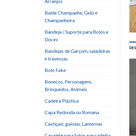
Arranjos
Balde Champanhe, Gelo e
Champanheira
Bandeja / Suporte para Bolos e
Doces
DE
Bandejas de Garçom, saladeiras
e travessas
Bolo Fake
Bonecos, Personagens,
Brinquedos, Animais
Cadeira Plástica
Capa Redonda ou Romana
Castiçais, gaiolas, Lanternas
Cavalete para fotos e escadinha