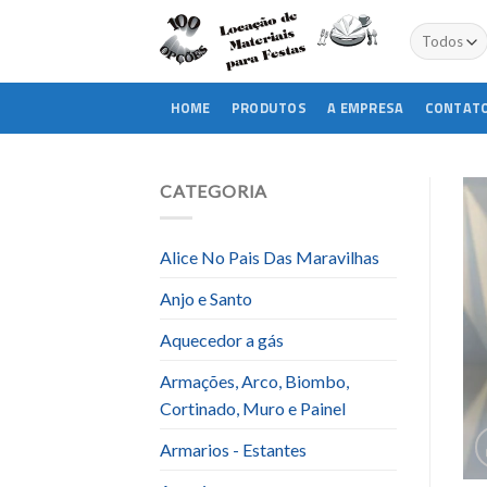
Skip
to
content
HOME
PRODUTOS
A EMPRESA
CONTAT
CATEGORIA
Alice No Pais Das Maravilhas
Anjo e Santo
Aquecedor a gás
Armações, Arco, Biombo,
Cortinado, Muro e Painel
Armarios - Estantes