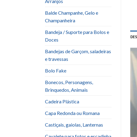
Arranjos
Balde Champanhe, Gelo e
Champanheira
Bandeja / Suporte para Bolos e
DE
Doces
Bandejas de Garçom, saladeiras
e travessas
Bolo Fake
Bonecos, Personagens,
Brinquedos, Animais
Cadeira Plástica
Capa Redonda ou Romana
Castiçais, gaiolas, Lanternas
Cavalete para fotos e escadinha