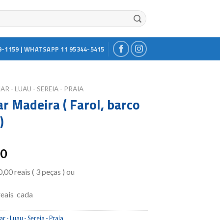
9-1159 | WHATSAPP 11 95344-5415
AR - LUAU - SEREIA - PRAIA
ar Madeira ( Farol, barco
)
00
00 reais ( 3 peças ) ou
reais cada
r - Luau - Sereia - Praia