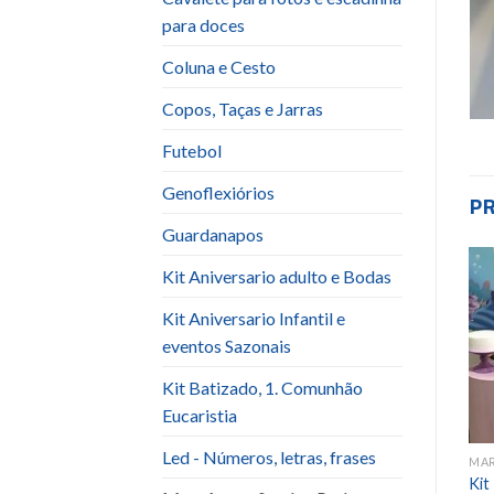
para doces
Coluna e Cesto
Copos, Taças e Jarras
Futebol
Genoflexiórios
P
Guardanapos
Kit Aniversario adulto e Bodas
Add to
Add to
Kit Aniversario Infantil e
wishlist
wishlist
eventos Sazonais
Kit Batizado, 1. Comunhão
Eucaristia
Led - Números, letras, frases
MAR - LUAU - SEREIA - PRAIA
MAR - LUAU - SEREIA - PRAIA
MAR
kit Mar 2 peças
Kit Fundo do Mar -Unissex
Kit