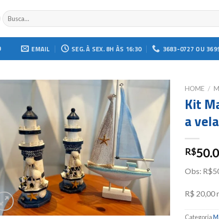
Buscar
por:
O
EMAIL
SEG. À SEX. 8H ÀS 16:30
3683-0727 OU 369
HOME
/
M
Kit M
Add to
a vela
wishlist
50.
R$
Obs: R$50,
R$ 20,00 
Categoria
Ma