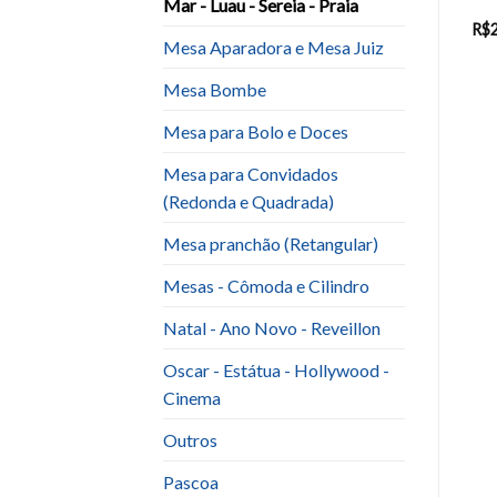
Mar - Luau - Sereia - Praia
R$
40.00
R$
200.00
R$
Mesa Aparadora e Mesa Juiz
Mesa Bombe
Mesa para Bolo e Doces
Mesa para Convidados
(Redonda e Quadrada)
Mesa pranchão (Retangular)
Mesas - Cômoda e Cilindro
Natal - Ano Novo - Reveillon
Oscar - Estátua - Hollywood -
Cinema
Outros
Pascoa