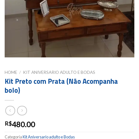
HOME
/
KIT ANIVERSARIO ADULTO E BODAS
Kit Preto com Prata (Não Acompanha
bolo)
480.00
R$
Categoria
Kit Aniversario adulto e Bodas