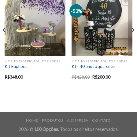
-53%
Add to
Add to
wishlist
wishlist
KIT ANIVERSARIO ADULTO E BODAS
KIT ANIVERSARIO ADULTO E BODAS
Kit Euphoria
KIT 40 anos #quarentei
R$
348.00
R$
428.00
R$
200.00
HOME
PRODUTOS
A EMPRESA
CONTATO
2026 ©
100 Opções.
Todos os direitos reservados.