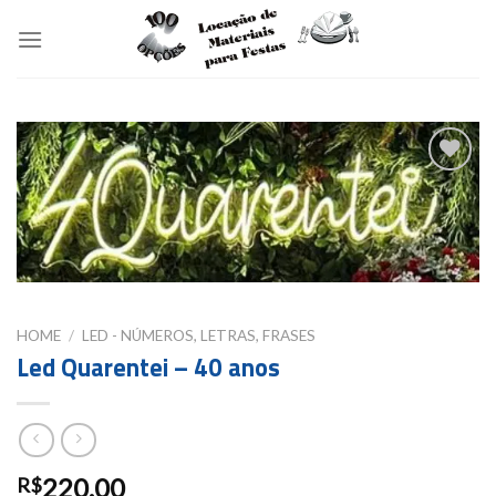
Skip
to
content
Add to
wishlist
HOME
/
LED - NÚMEROS, LETRAS, FRASES
Led Quarentei – 40 anos
220.00
R$