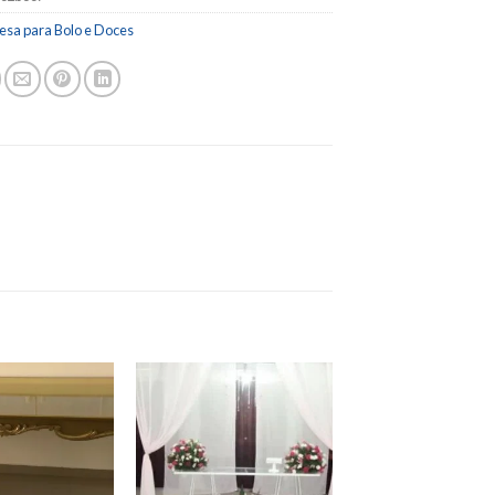
esa para Bolo e Doces
Add to
Add to
wishlist
wishlist