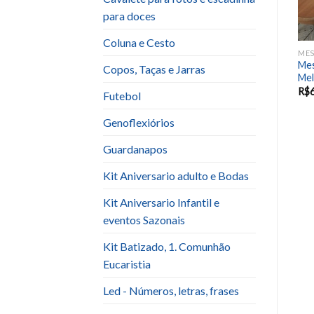
para doces
Coluna e Cesto
MESA PARA BOLO E DOCES
MESA PARA BOLO E DOCES
MES
Mes
Mesa Fibra Ferro
Mesa Madeira Iluminada
Copos, Taças e Jarras
Mel
R$
100.00
R$
100.00
R$
Futebol
Genoflexiórios
Guardanapos
Kit Aniversario adulto e Bodas
Kit Aniversario Infantil e
eventos Sazonais
Kit Batizado, 1. Comunhão
Eucaristia
Led - Números, letras, frases