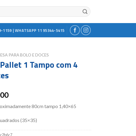
9-1159 | WHATSAPP 11 95344-5415
ESA PARA BOLO E DOCES
Pallet 1 Tampo com 4
tes
.00
proximadamente 80cm tampo 1,40×65
quadrados (35×35)
c2b6c7