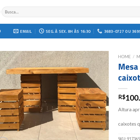
Buscar
por:
O
EMAIL
SEG. À SEX. 8H ÀS 16:30
3683-0727 OU 369
HOME
/
M
Mesa 
Add to
caixo
wishlist
100
R$
Altura a
caixotes 
SKU:
917365