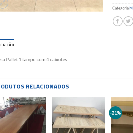
Categoria
M
SCRIÇÃO
a Pallet 1 tampo com 4 caixotes
RODUTOS RELACIONADOS
-21%
Add to
Add to
wishlist
wishlist