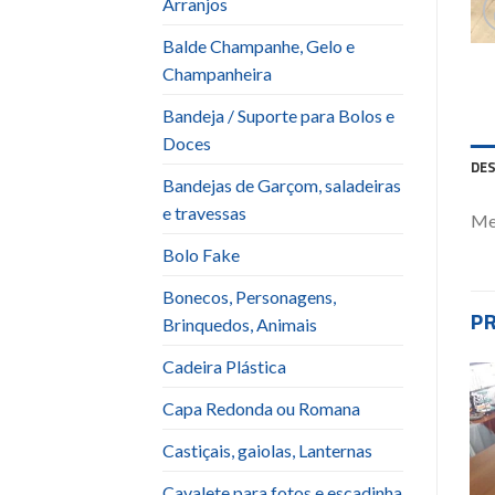
Arranjos
Balde Champanhe, Gelo e
Champanheira
Bandeja / Suporte para Bolos e
Doces
DE
Bandejas de Garçom, saladeiras
e travessas
Mes
Bolo Fake
Bonecos, Personagens,
P
Brinquedos, Animais
Cadeira Plástica
Capa Redonda ou Romana
Add to
Add to
wishlist
wishlist
Castiçais, gaiolas, Lanternas
Cavalete para fotos e escadinha