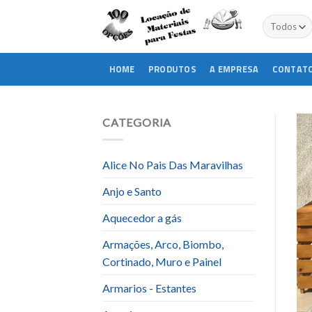
Skip
to
content
HOME
PRODUTOS
A EMPRESA
CONTAT
CATEGORIA
Alice No Pais Das Maravilhas
Anjo e Santo
Aquecedor a gás
Armações, Arco, Biombo,
Cortinado, Muro e Painel
Armarios - Estantes