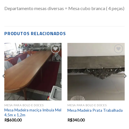
Departamento mesas diversas = Mesa cubo branca ( 4 peças)
PRODUTOS RELACIONADOS
Add to
Add to
wishlist
wishlist
MESA PARA BOLO E DOCES
MESA PARA BOLO E DOCES
Mesa Madeira maciça Imbuia Mel
Mesa Madeira Prata Trabalhada
4,5m x 1,2m
R$
600.00
R$
340.00