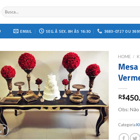
Buscar
por:
O
EMAIL
SEG. À SEX. 8H ÀS 16:30
3683-0727 OU 369
HOME
/
K
Mesa 
Add to
Verm
wishlist
450
R$
Obs: Não
Categoria
Ki