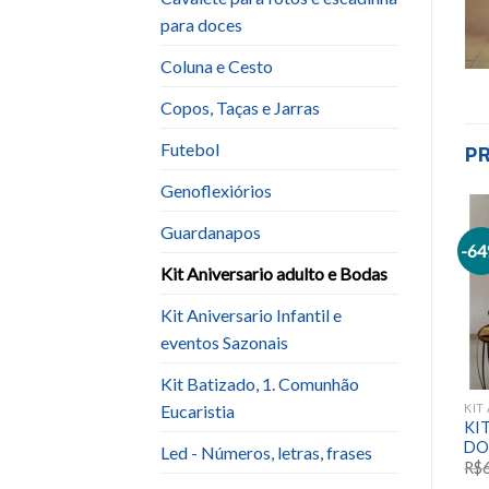
para doces
Coluna e Cesto
Copos, Taças e Jarras
P
Futebol
Genoflexiórios
Guardanapos
-6
Add to
Add to
Kit Aniversario adulto e Bodas
wishlist
wishlist
Kit Aniversario Infantil e
eventos Sazonais
Kit Batizado, 1. Comunhão
Eucaristia
LTO E BODAS
KIT ANIVERSARIO ADULTO E BODAS
KIT ANIVERSARIO ADULTO E BODAS
Kit Preto com Dourado (15
KI
Kit Bege
anos)
DO
Led - Números, letras, frases
R$
560.00
R$
300.00
R$