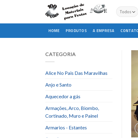
Skip
to
content
HOME
PRODUTOS
A EMPRESA
CONTAT
CATEGORIA
Alice No Pais Das Maravilhas
Anjo e Santo
Aquecedor a gás
Armações, Arco, Biombo,
Cortinado, Muro e Painel
Armarios - Estantes