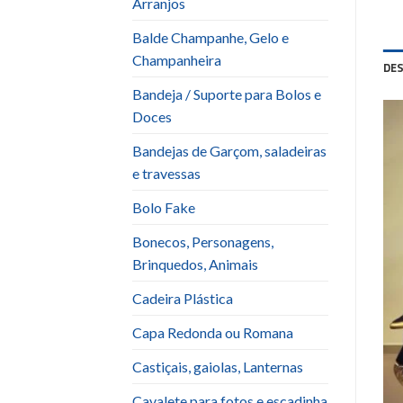
Arranjos
Balde Champanhe, Gelo e
Champanheira
DE
Bandeja / Suporte para Bolos e
Doces
Bandejas de Garçom, saladeiras
e travessas
Bolo Fake
Bonecos, Personagens,
Brinquedos, Animais
Cadeira Plástica
Capa Redonda ou Romana
Castiçais, gaiolas, Lanternas
Cavalete para fotos e escadinha