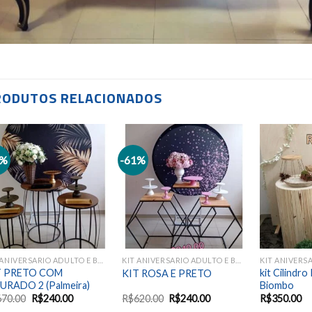
RODUTOS RELACIONADOS
4%
-61%
Add to
Add to
wishlist
wishlist
KIT ANIVERSARIO ADULTO E BODAS
KIT ANIVERSARIO ADULTO E BODAS
T PRETO COM
kit Cilindr
KIT ROSA E PRETO
URADO 2 (Palmeira)
Biombo
670.00
R$
240.00
R$
620.00
R$
240.00
R$
350.00