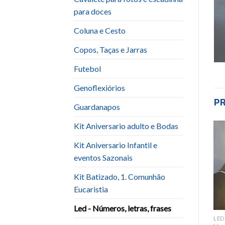
para doces
Coluna e Cesto
Copos, Taças e Jarras
Futebol
Genoflexiórios
P
Guardanapos
Kit Aniversario adulto e Bodas
Kit Aniversario Infantil e
Add to
Add to
wishlist
wishlist
eventos Sazonais
Kit Batizado, 1. Comunhão
Eucaristia
Led - Números, letras, frases
LED - NÚMEROS, LETRAS, FRASES
LED - NÚMEROS, LETRAS, FRASES
LED - NÚMEROS, LETRAS, FRASES