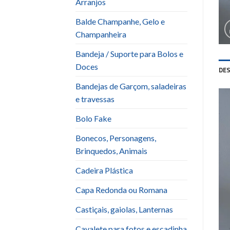
Arranjos
Balde Champanhe, Gelo e
Champanheira
Bandeja / Suporte para Bolos e
Doces
DE
Bandejas de Garçom, saladeiras
e travessas
Bolo Fake
Bonecos, Personagens,
Brinquedos, Animais
Cadeira Plástica
Capa Redonda ou Romana
Castiçais, gaiolas, Lanternas
Cavalete para fotos e escadinha