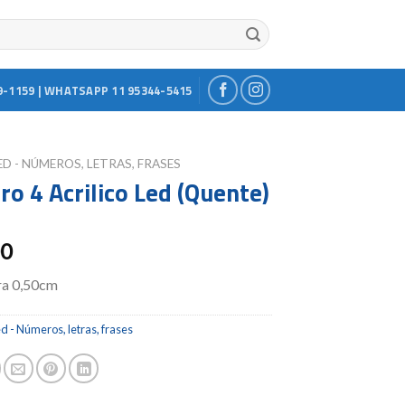
9-1159 | WHATSAPP 11 95344-5415
ED - NÚMEROS, LETRAS, FRASES
o 4 Acrilico Led (Quente)
00
ra 0,50cm
d - Números, letras, frases