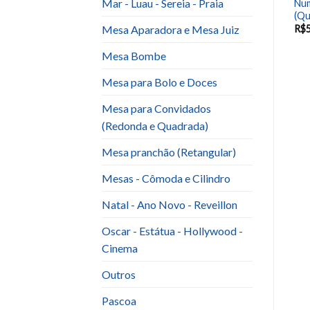
Mar - Luau - Sereia - Praia
Numero 5 Acrilico Led
Numero 1 Acrilico Led
Num
(Quente)
(Quente)
(Qu
Mesa Aparadora e Mesa Juiz
R$
50.00
R$
50.00
R$
Mesa Bombe
Mesa para Bolo e Doces
Mesa para Convidados
(Redonda e Quadrada)
Mesa pranchão (Retangular)
Mesas - Cômoda e Cilindro
Natal - Ano Novo - Reveillon
Oscar - Estátua - Hollywood -
Cinema
Outros
Pascoa