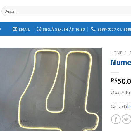
Buscar
por:
O
EMAIL
SEG. À SEX. 8H ÀS 16:30
3683-0727 OU 369
HOME
/
L
Numer
Add to
wishlist
50.
R$
Obs: Altu
Categoria
Le