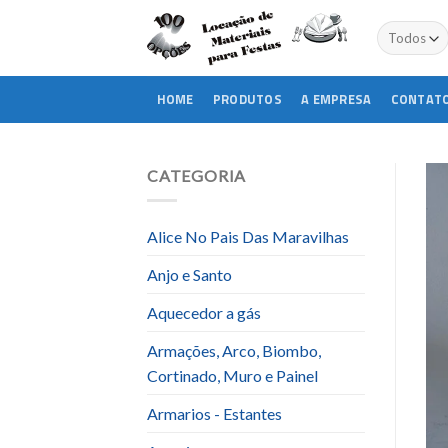
Skip
to
content
HOME
PRODUTOS
A EMPRESA
CONTAT
CATEGORIA
Alice No Pais Das Maravilhas
Anjo e Santo
Aquecedor a gás
Armações, Arco, Biombo,
Cortinado, Muro e Painel
Armarios - Estantes