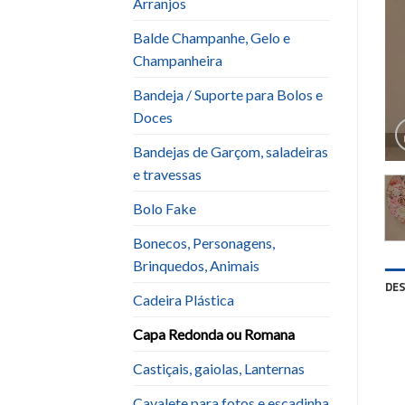
Arranjos
Balde Champanhe, Gelo e
Champanheira
Bandeja / Suporte para Bolos e
Doces
Bandejas de Garçom, saladeiras
e travessas
Bolo Fake
Bonecos, Personagens,
Brinquedos, Animais
DE
Cadeira Plástica
Capa Redonda ou Romana
Castiçais, gaiolas, Lanternas
Cavalete para fotos e escadinha