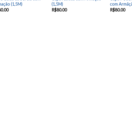
ação (1,5M)
(1,5M)
com Armãçã
80.00
R$
80.00
R$
80.00