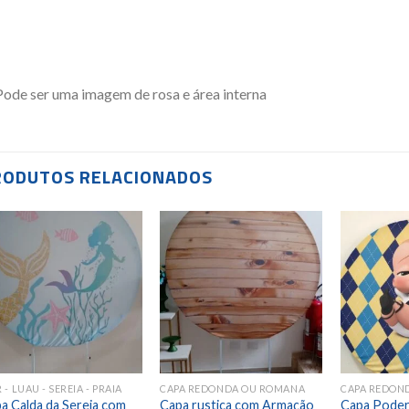
RODUTOS RELACIONADOS
Add to
Add to
wishlist
wishlist
 - LUAU - SEREIA - PRAIA
CAPA REDONDA OU ROMANA
CAPA REDON
a Calda da Sereia com
Capa rustica com Armação
Capa Poder