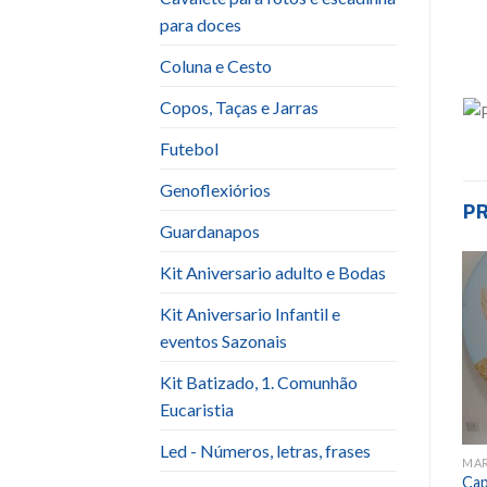
para doces
Coluna e Cesto
Copos, Taças e Jarras
Futebol
Genoflexiórios
P
Guardanapos
Kit Aniversario adulto e Bodas
Kit Aniversario Infantil e
Add to
Add to
wishlist
wishlist
eventos Sazonais
Kit Batizado, 1. Comunhão
Eucaristia
Led - Números, letras, frases
CAPA REDONDA OU ROMANA
CAPA REDONDA OU ROMANA
MAR
om
Capa Unicórnio com
Capa Redonda Minnie com
Cap