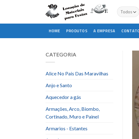
Skip
to
content
HOME
PRODUTOS
A EMPRESA
CONTAT
CATEGORIA
Alice No Pais Das Maravilhas
Anjo e Santo
Aquecedor a gás
Armações, Arco, Biombo,
Cortinado, Muro e Painel
Armarios - Estantes