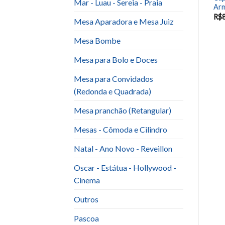
Mar - Luau - Sereia - Praia
Armação (1,5M)
armação 1,5m
Arm
R$
80.00
R$
80.00
R$
Mesa Aparadora e Mesa Juiz
Mesa Bombe
Mesa para Bolo e Doces
Mesa para Convidados
(Redonda e Quadrada)
Mesa pranchão (Retangular)
Mesas - Cômoda e Cilindro
Natal - Ano Novo - Reveillon
Oscar - Estátua - Hollywood -
Cinema
Outros
Pascoa