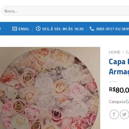
Buscar
por:
O
EMAIL
SEG. À SEX. 8H ÀS 16:30
3683-0727 OU 369
HOME
/
C
Capa 
Add to
Armaç
wishlist
80.
R$
Categoria
C