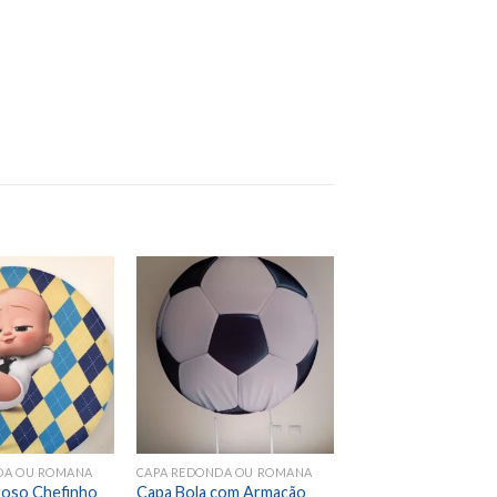
Add to
Add to
wishlist
wishlist
DA OU ROMANA
CAPA REDONDA OU ROMANA
oso Chefinho
Capa Bola com Armação