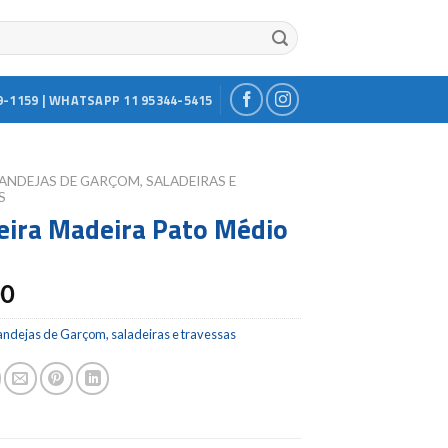
9-1159 | WHATSAPP 11 95344-5415
ANDEJAS DE GARÇOM, SALADEIRAS E
S
eira Madeira Pato Médio
00
andejas de Garçom, saladeiras e travessas