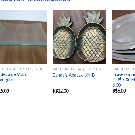
Add to
Add to
wishlist
wishlist
BANDEJAS DE GARÇOM, SALADEIRAS E TRAVESSAS
BANDEJAS DE GARÇOM, SALADEIRAS E TRAVESSAS
adeira de Vidro
Travessa ino
Bandeja Abacaxi UNID
angular
P R$ 4,00 M
6,00
15.00
R$
12.00
R$
6.00