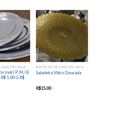
Add to
Add to
wishlist
wishlist
BANDEJAS DE GARÇOM, SALADEIRAS E TRAVESSAS
BANDEJAS DE GARÇOM, SALADEIRAS E TRAVESSAS
x oval ( P, M, G)
Saladeira Vidro Dourada
 R$ 5,00 G R$
R$
15.00