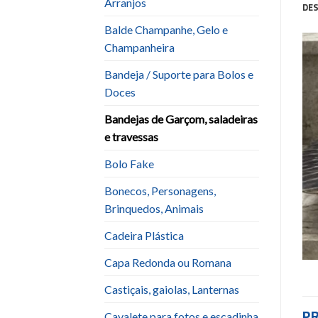
Arranjos
DE
Balde Champanhe, Gelo e
Champanheira
Bandeja / Suporte para Bolos e
Doces
Bandejas de Garçom, saladeiras
e travessas
Bolo Fake
Bonecos, Personagens,
Brinquedos, Animais
Cadeira Plástica
Capa Redonda ou Romana
Castiçais, gaiolas, Lanternas
P
Cavalete para fotos e escadinha