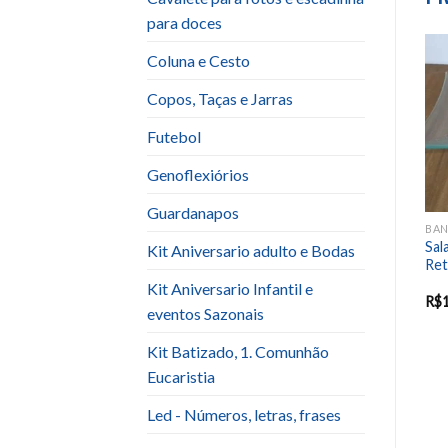
para doces
Coluna e Cesto
Add to
Add to
Copos, Taças e Jarras
wishlist
wishlist
Futebol
Genoflexiórios
Guardanapos
TRAVESSAS
RAMEQUIM - BOWL
BANDEJAS DE GARÇOM, SALADEIRAS E TRAVESSAS
Sal
Tábua de madeira (30cm)
Cesta de Madeira (Pães)
Kit Aniversario adulto e Bodas
Ret
Kit Aniversario Infantil e
R$
12.00
R$
6.00
R$
eventos Sazonais
Kit Batizado, 1. Comunhão
Eucaristia
Led - Números, letras, frases