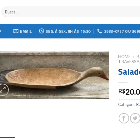
Buscar
por:
O
EMAIL
SEG. À SEX. 8H ÀS 16:30
3683-0727 OU 369
HOME
/
B
TRAVESSA
Salad
Add to
wishlist
20.
R$
Categoria
B