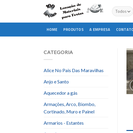
Skip
to
content
HOME
PRODUTOS
A EMPRESA
CONTAT
CATEGORIA
Alice No Pais Das Maravilhas
Anjo e Santo
Aquecedor a gás
Armações, Arco, Biombo,
Cortinado, Muro e Painel
Armarios - Estantes