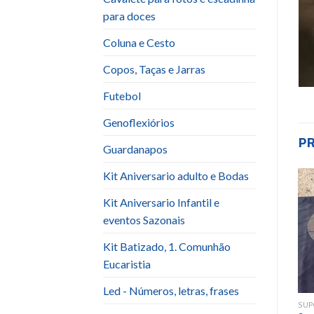
para doces
Coluna e Cesto
Copos, Taças e Jarras
Futebol
Genoflexiórios
P
Guardanapos
Kit Aniversario adulto e Bodas
Kit Aniversario Infantil e
Add to
Add to
wishlist
wishlist
eventos Sazonais
Kit Batizado, 1. Comunhão
Eucaristia
Led - Números, letras, frases
SUPORTE VIDRO
SUPORTE VIDRO
SUP