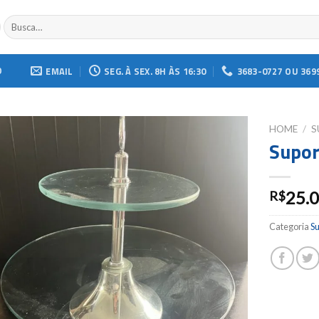
Buscar
por:
O
EMAIL
SEG. À SEX. 8H ÀS 16:30
3683-0727 OU 369
HOME
/
S
Supor
Add to
wishlist
25.
R$
Categoria
S