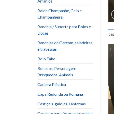
Arranjos
Balde Champanhe, Gelo e
Champanheira
Bandeja / Suporte para Bolos e
Doces
DE
Bandejas de Garçom, saladeiras
e travessas
Bolo Fake
Bonecos, Personagens,
Brinquedos, Animais
Cadeira Plástica
Capa Redonda ou Romana
Castiçais, gaiolas, Lanternas
Cavalete para fotos e escadinha