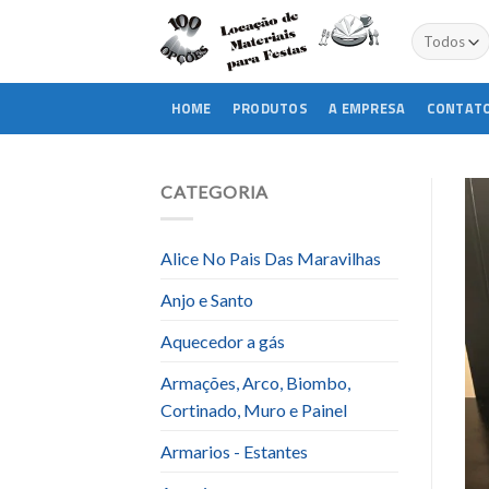
Skip
to
content
HOME
PRODUTOS
A EMPRESA
CONTAT
CATEGORIA
Alice No Pais Das Maravilhas
Anjo e Santo
Aquecedor a gás
Armações, Arco, Biombo,
Cortinado, Muro e Painel
Armarios - Estantes