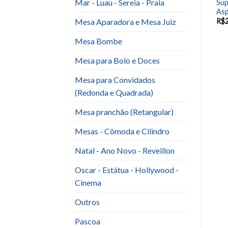
Mar - Luau - Sereia - Praia
Suporte Vidro Quadrado
Sup
Suporte Vidro Aspiral Baixa
pé Prata 0,36×0,36
Asp
Mesa Aparadora e Mesa Juiz
R$
25.00
R$
25.00
R$
Mesa Bombe
Mesa para Bolo e Doces
Mesa para Convidados
(Redonda e Quadrada)
Mesa pranchão (Retangular)
Mesas - Cômoda e Cilindro
Natal - Ano Novo - Reveillon
Oscar - Estátua - Hollywood -
Cinema
Outros
Pascoa