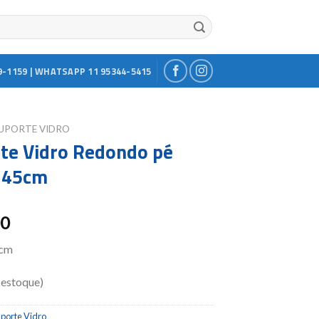
9-1159 | WHATSAPP 11 95344-5415
UPORTE VIDRO
te Vidro Redondo pé
 45cm
00
5cm
 estoque)
uporte Vidro