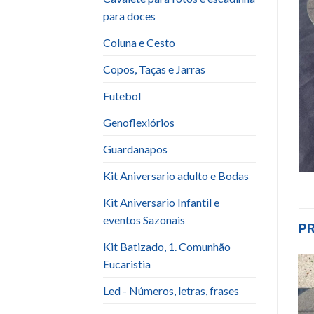
para doces
Coluna e Cesto
Copos, Taças e Jarras
Futebol
Genoflexiórios
Guardanapos
Kit Aniversario adulto e Bodas
Kit Aniversario Infantil e
eventos Sazonais
P
Kit Batizado, 1. Comunhão
Eucaristia
Led - Números, letras, frases
Add to
Add to
wishlist
wishlist