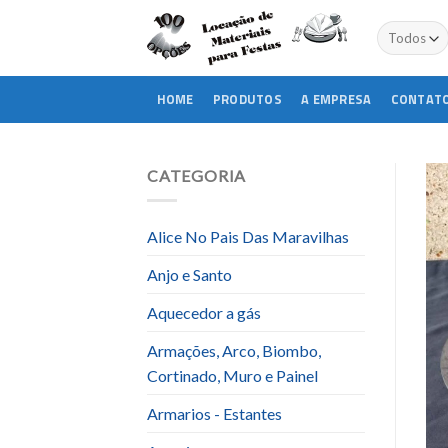
Skip
to
content
HOME
PRODUTOS
A EMPRESA
CONTAT
CATEGORIA
Alice No Pais Das Maravilhas
Anjo e Santo
Aquecedor a gás
Armações, Arco, Biombo,
Cortinado, Muro e Painel
Armarios - Estantes