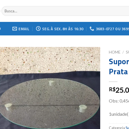
Buscar
por:
O
EMAIL
SEG. À SEX. 8H ÀS 16:30
3683-0727 OU 369
HOME
/
S
Supor
Add to
Prata
wishlist
25.
R$
Obs: 0,4
1unidade(
Categoria
S