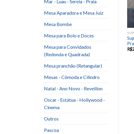
Mar - Luau - Sereia - Praia
Mesa Aparadora e Mesa Juiz
Mesa Bombe
SUPORTE VIDRO
SUPORTE VIDRO
SUP
Mesa para Bolo e Doces
Suporte Vidro Quadrado
Suporte Vidro Oitavado
Sup
pé Prata 0,26×0,26
Lapidado pé Vidro
Pra
Mesa para Convidados
R$
15.00
R$
25.00
R$
(Redonda e Quadrada)
Mesa pranchão (Retangular)
Mesas - Cômoda e Cilindro
Natal - Ano Novo - Reveillon
Oscar - Estátua - Hollywood -
Cinema
Outros
Pascoa