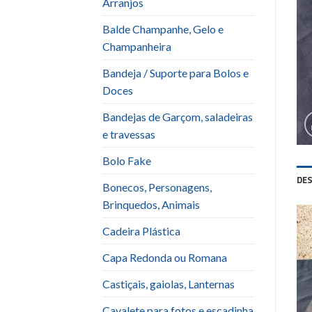
Arranjos
Balde Champanhe, Gelo e
Champanheira
Bandeja / Suporte para Bolos e
Doces
Bandejas de Garçom, saladeiras
e travessas
Bolo Fake
DE
Bonecos, Personagens,
Brinquedos, Animais
Cadeira Plástica
Capa Redonda ou Romana
Castiçais, gaiolas, Lanternas
Cavalete para fotos e escadinha