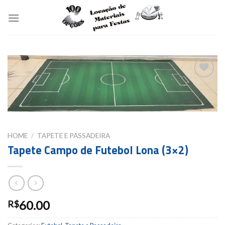
Skip
to
content
Add to
wishlist
HOME
/
TAPETE E PASSADEIRA
Tapete Campo de Futebol Lona (3×2)
60.00
R$