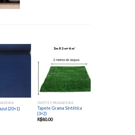
Add to
Add to
wishlist
wishlist
SSADEIRA
TAPETE E PASSADEIRA
Tapete Grama Sintética
azul (20×1)
(3×2)
R$
80.00