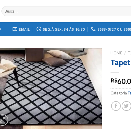
Buscar
por:
O
EMAIL
SEG. À SEX. 8H ÀS 16:30
3683-0727 OU 369
HOME
/
T
Tapet
Add to
wishlist
60.
R$
Categoria
T