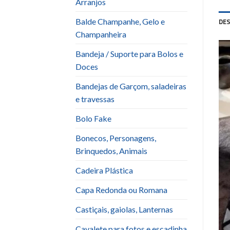
Arranjos
Balde Champanhe, Gelo e
DE
Champanheira
Bandeja / Suporte para Bolos e
Doces
Bandejas de Garçom, saladeiras
e travessas
Bolo Fake
Bonecos, Personagens,
Brinquedos, Animais
Cadeira Plástica
Capa Redonda ou Romana
Castiçais, gaiolas, Lanternas
Cavalete para fotos e escadinha