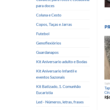
para doces
Coluna e Cesto
Copos, Taças e Jarras
P
Futebol
Genoflexiórios
Add to
Add to
Guardanapos
wishlist
wishlist
Kit Aniversario adulto e Bodas
Kit Aniversario Infantil e
eventos Sazonais
TAPETE E PASSADEIRA
TAPETE E PASSADEIRA
TAP
Kit Batizado, 1. Comunhão
Tap
Tapete ( Sisal ) (Cor Fendi)
Tapete Lona Praia 3×2
Eucaristia
Cin
R$
80.00
R$
80.00
R$
Led - Números, letras, frases