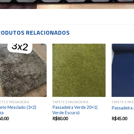
RODUTOS RELACIONADOS
Add to
Add to
wishlist
wishlist
ETE E PASSADEIRA
TAPETE E PASSADEIRA
TAPETE E PA
ete Mesclado (3×2)
Passadeira Verde 20×1(
Passadeira 
za
Verde Escuro)
60.00
R$
80.00
R$
45.00