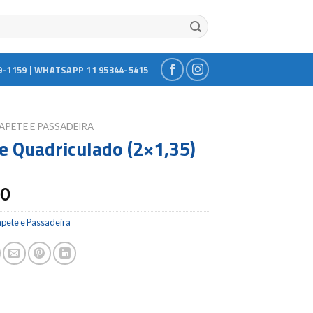
9-1159 | WHATSAPP 11 95344-5415
APETE E PASSADEIRA
e Quadriculado (2×1,35)
00
apete e Passadeira