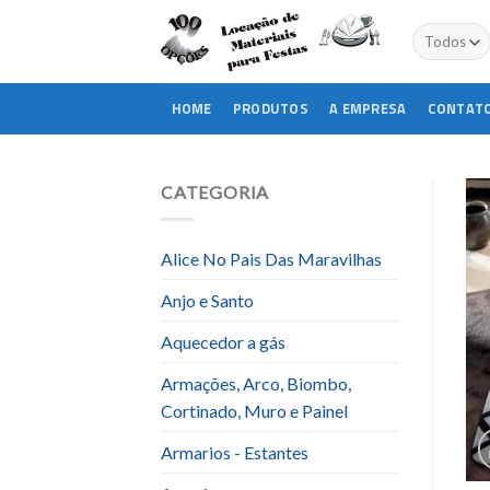
Skip
to
content
HOME
PRODUTOS
A EMPRESA
CONTAT
CATEGORIA
Alice No Pais Das Maravilhas
Anjo e Santo
Aquecedor a gás
Armações, Arco, Biombo,
Cortinado, Muro e Painel
Armarios - Estantes