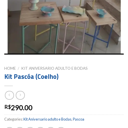
HOME
/
KIT ANIVERSARIO ADULTO E BODAS
Kit Pascóa (Coelho)
290.00
R$
Categories:
Kit Aniversario adulto e Bodas
,
Pascoa