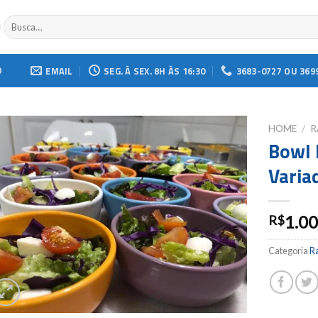
Buscar
por:
O
EMAIL
SEG. À SEX. 8H ÀS 16:30
3683-0727 OU 369
HOME
/
R
Bowl 
Add to
Varia
wishlist
1.0
R$
Categoria
R