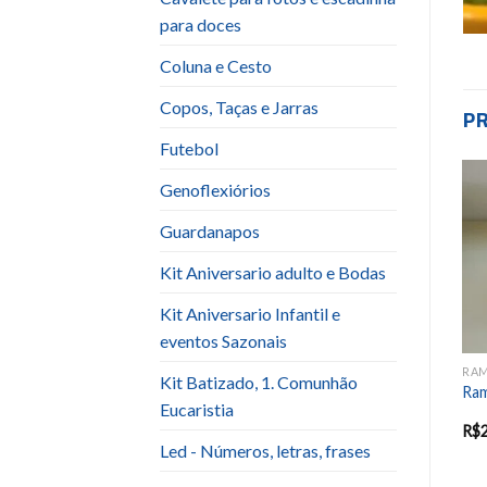
para doces
Coluna e Cesto
Copos, Taças e Jarras
P
Futebol
Genoflexiórios
Add to
Add to
Guardanapos
wishlist
wishlist
Kit Aniversario adulto e Bodas
Kit Aniversario Infantil e
eventos Sazonais
RAMEQUIM - BOWL
RAMEQUIM - BOWL
RAM
Kit Batizado, 1. Comunhão
Bowl Porcelana 400 ml
Bowl Branco (400ml)
Ra
Eucaristia
(Cores Variadas) Unidade
R$
2.00
R$
1.50
R$
Led - Números, letras, frases