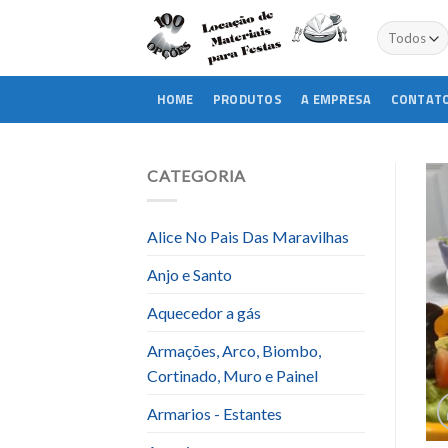
Skip
to
content
HOME
PRODUTOS
A EMPRESA
CONTAT
CATEGORIA
Alice No Pais Das Maravilhas
Anjo e Santo
Aquecedor a gás
Armações, Arco, Biombo,
Cortinado, Muro e Painel
Armarios - Estantes