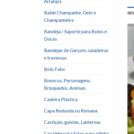
Arranjos
Balde Champanhe, Gelo e
DE
Champanheira
Bandeja / Suporte para Bolos e
Doces
Bandejas de Garçom, saladeiras
e travessas
Bolo Fake
Bonecos, Personagens,
Brinquedos, Animais
Cadeira Plástica
Capa Redonda ou Romana
Castiçais, gaiolas, Lanternas
Cavalete para fotos e escadinha