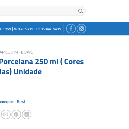
9-1159 | WHATSAPP 11 95344-5415
AMEQUIM - BOWL
Porcelana 250 ml ( Cores
das) Unidade
0
amequim - Bowl