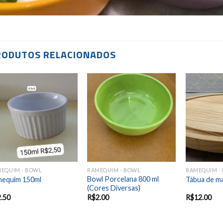
RODUTOS RELACIONADOS
Add to
Add to
wishlist
wishlist
EQUIM - BOWL
RAMEQUIM - BOWL
RAMEQUIM -
Bowl Porcelana 800 ml
mequim 150ml
Tábua de ma
(Cores Diversas)
2.50
R$
2.00
R$
12.00