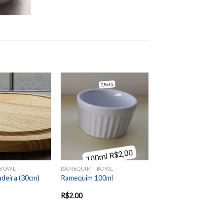
Add to
Add to
wishlist
wishlist
 BOWL
RAMEQUIM - BOWL
deira (30cm)
Ramequim 100ml
R$
2.00