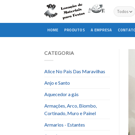
Skip
to
content
HOME
PRODUTOS
A EMPRESA
CONTAT
CATEGORIA
Alice No Pais Das Maravilhas
Anjo e Santo
Aquecedor a gás
Armações, Arco, Biombo,
Cortinado, Muro e Painel
Armarios - Estantes