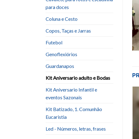
para doces
Coluna e Cesto
Copos, Taças e Jarras
Futebol
Genoflexiórios
Guardanapos
P
Kit Aniversario adulto e Bodas
Kit Aniversario Infantil e
eventos Sazonais
Add to
Add to
wishlist
wishlist
Kit Batizado, 1. Comunhão
Eucaristia
Led - Números, letras, frases