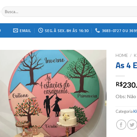
Buscar
por:
O
EMAIL
SEG. À SEX. 8H ÀS 16:30
3683-0727 OU 369
HOME
/
K
As 4 
Add to
wishlist
230
R$
Obs: Não
Categoria
Ki