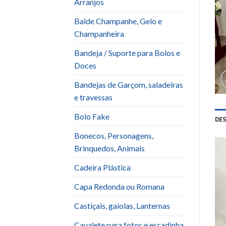
Arranjos
Balde Champanhe, Gelo e
Champanheira
Bandeja / Suporte para Bolos e
Doces
Bandejas de Garçom, saladeiras
e travessas
Bolo Fake
DE
Bonecos, Personagens,
Brinquedos, Animais
Cadeira Plástica
Capa Redonda ou Romana
Castiçais, gaiolas, Lanternas
Cavalete para fotos e escadinha