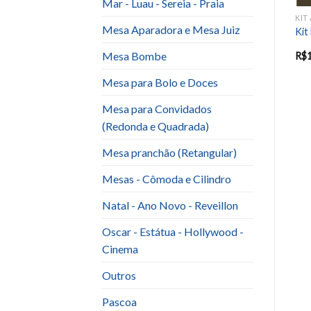
Mar - Luau - Sereia - Praia
LTO E BODAS
KIT ANIVERSARIO ADULTO E BODAS
KIT ANIVERSARIO ADULTO E BODAS
Mesa Aparadora e Mesa Juiz
Kit Bege
Kit Patina com Flores
Kit
Mesa Bombe
R$
300.00
R$
200.00
R$
Mesa para Bolo e Doces
Mesa para Convidados
(Redonda e Quadrada)
Mesa pranchão (Retangular)
Mesas - Cômoda e Cilindro
Natal - Ano Novo - Reveillon
Oscar - Estátua - Hollywood -
Cinema
Outros
Pascoa