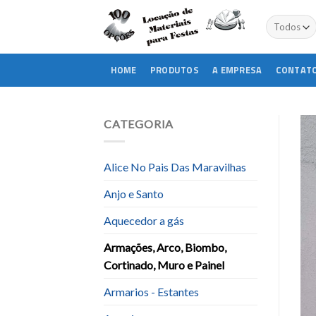
Skip
to
content
HOME
PRODUTOS
A EMPRESA
CONTAT
CATEGORIA
Alice No Pais Das Maravilhas
Anjo e Santo
Aquecedor a gás
Armações, Arco, Biombo,
Cortinado, Muro e Painel
Armarios - Estantes