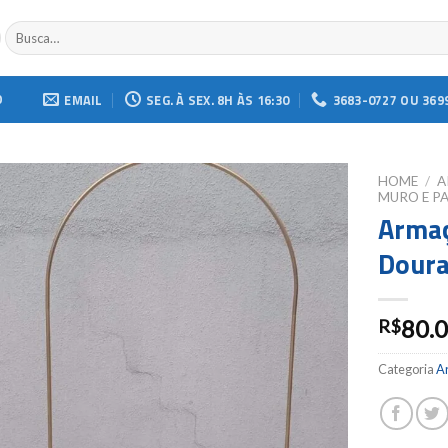
Buscar
por:
O
EMAIL
SEG. À SEX. 8H ÀS 16:30
3683-0727 OU 369
HOME
/
A
MURO E PA
Arma
Add to
wishlist
Doura
80.
R$
Categoria
Ar