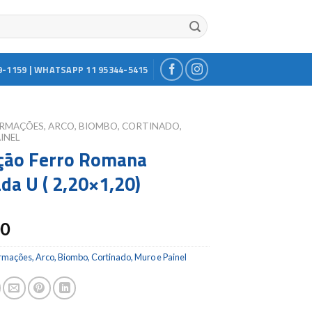
9-1159 | WHATSAPP 11 95344-5415
RMAÇÕES, ARCO, BIOMBO, CORTINADO,
INEL
ção Ferro Romana
da U ( 2,20×1,20)
00
mações, Arco, Biombo, Cortinado, Muro e Painel