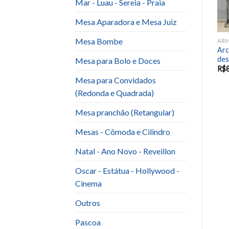
Mar - Luau - Sereia - Praia
Mesa Aparadora e Mesa Juiz
Mesa Bombe
 MURO E PAINEL
ARMAÇÕES, ARCO, BIOMBO, CORTINADO, MURO E PAINEL
ARMAÇÕES, ARCO, BIOMBO, CORTINADO, MURO E PAINEL
Armação Ferro Orgânica
Armação Ferro 2,6x 2,5
Arc
Dourada
(Cortinado)
des
Mesa para Bolo e Doces
R$
60.00
R$
50.00
R$
Mesa para Convidados
(Redonda e Quadrada)
Mesa pranchão (Retangular)
Mesas - Cômoda e Cilindro
Natal - Ano Novo - Reveillon
Oscar - Estátua - Hollywood -
Cinema
Outros
Pascoa