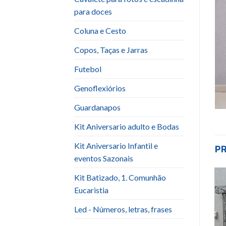
para doces
Coluna e Cesto
Copos, Taças e Jarras
Futebol
Genoflexiórios
Guardanapos
Kit Aniversario adulto e Bodas
Kit Aniversario Infantil e
P
eventos Sazonais
Kit Batizado, 1. Comunhão
Eucaristia
Add to
Add to
wishlist
wishlist
Led - Números, letras, frases