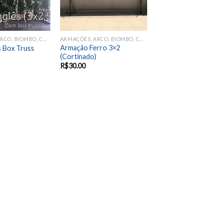
ARMAÇÕES, ARCO, BIOMBO, CORTINADO, MURO E PAINEL
ARMAÇÕES, ARCO, BIOMBO, CORTINADO, MURO E PAINEL
Armação Ferro 3×2
s Box Truss
(Cortinado)
R$
30.00