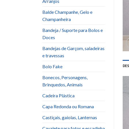
Arranjos
Balde Champanhe, Gelo e
Champanheira
Bandeja / Suporte para Bolos e
Doces
Bandejas de Garçom, saladeiras
e travessas
DE
Bolo Fake
Bonecos, Personagens,
Brinquedos, Animais
Cadeira Plástica
Capa Redonda ou Romana
Castiçais, gaiolas, Lanternas
Cavalete para fotos e escadinha