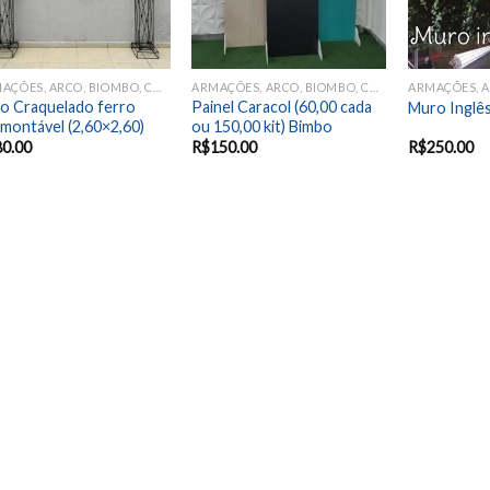
ARMAÇÕES, ARCO, BIOMBO, CORTINADO, MURO E PAINEL
ARMAÇÕES, ARCO, BIOMBO, CORTINADO, MURO E PAINEL
o Craquelado ferro
Painel Caracol (60,00 cada
Muro Inglê
montável (2,60×2,60)
ou 150,00 kit) Bimbo
80.00
R$
150.00
R$
250.00