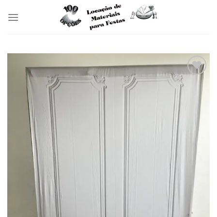
Skip
to
content
Add to
wishlist